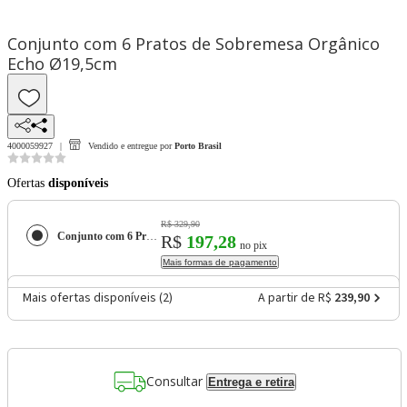
Conjunto com 6 Pratos de Sobremesa Orgânico
Echo Ø19,5cm
4000059927
Vendido e entregue por
Porto Brasil
Ofertas
disponíveis
R$ 329,90
Conjunto com 6 Pratos de Sobremesa Orgânico Echo Ø19,5cm
R$
197,28
no pix
Mais formas de pagamento
Mais ofertas disponíveis (
2
)
A partir de R$
239,90
Consultar
Entrega e retira