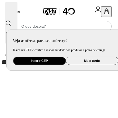
Fechar
Menu
Informe seu CEP
Veja as ofertas para seu endereço!
Insira seu CEP e confira a disponibilidade dos produtos e prazo de entrega.
Home
/
Utilidade Doméstica
/
Mesa
/
Aparelho de Jantar e Prato Avulso
Inserir CEP
Mais tarde