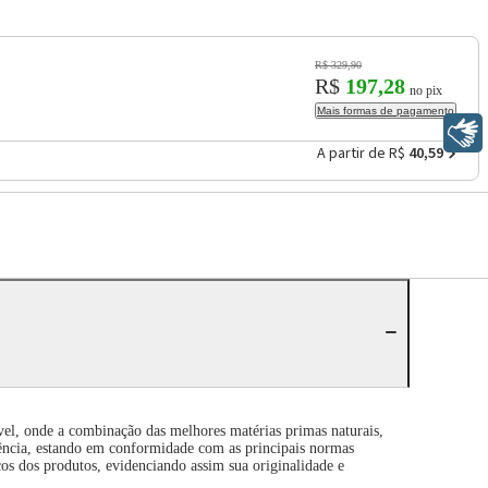
R$ 329,90
R$
197,28
no pix
Mais formas de pagamento
Libras
A partir de R$
40,59
vel, onde a combinação das melhores matérias primas naturais,
ência, estando em conformidade com as principais normas
cos dos produtos, evidenciando assim sua originalidade e