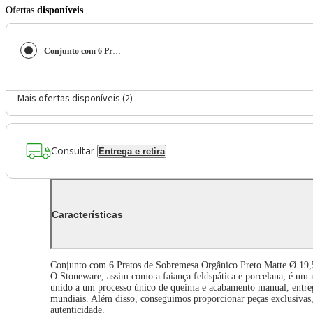
Ofertas
disponíveis
Conjunto com 6 Pratos de Sobremesa Orgânico Preto Matte Ø 19,5 cm
Mais ofertas disponíveis (
2
)
Consultar
Entrega e retira
Características
Conjunto com 6 Pratos de Sobremesa Orgânico Preto Matte Ø 19
O Stoneware, assim como a faiança feldspática e porcelana, é um 
unido a um processo único de queima e acabamento manual, entreg
mundiais. Além disso, conseguimos proporcionar peças exclusivas, o
autenticidade.