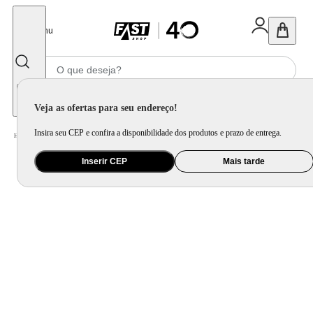
Fechar
Menu
Informe seu CEP
Veja as ofertas para seu endereço!
Insira seu CEP e confira a disponibilidade dos produtos e prazo de entrega.
Home
/
Utilidade Doméstica
/
Mesa
/
Aparelho de Jantar e Prato Avulso
Inserir CEP
Mais tarde