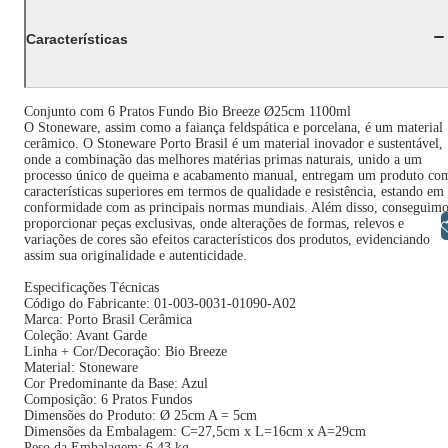
Características
Conjunto com 6 Pratos Fundo Bio Breeze Ø25cm 1100ml
O Stoneware, assim como a faiança feldspática e porcelana, é um material
cerâmico. O Stoneware Porto Brasil é um material inovador e sustentável,
onde a combinação das melhores matérias primas naturais, unido a um
processo único de queima e acabamento manual, entregam um produto co
características superiores em termos de qualidade e resistência, estando em
conformidade com as principais normas mundiais. Além disso, conseguimo
proporcionar peças exclusivas, onde alterações de formas, relevos e
Libras
variações de cores são efeitos característicos dos produtos, evidenciando
assim sua originalidade e autenticidade.
Especificações Técnicas
Código do Fabricante: 01-003-0031-01090-A02
Marca: Porto Brasil Cerâmica
Coleção: Avant Garde
Linha + Cor/Decoração: Bio Breeze
Material: Stoneware
Cor Predominante da Base: Azul
Composição: 6 Pratos Fundos
Dimensões do Produto: Ø 25cm A = 5cm
Dimensões da Embalagem: C=27,5cm x L=16cm x A=29cm
Peso da Embalagem: 6,43 kg