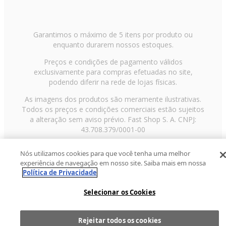
Garantimos o máximo de 5 itens por produto ou
enquanto durarem nossos estoques.
Preços e condições de pagamento válidos
exclusivamente para compras efetuadas no site,
podendo diferir na rede de lojas físicas.
As imagens dos produtos são meramente ilustrativas.
Todos os preços e condições comerciais estão sujeitos
a alteração sem aviso prévio. Fast Shop S. A. CNPJ:
43.708.379/0001-00
Avenida Zaki Narchi, nº 1650, sobreloja, Carandiru, São
Nós utilizamos cookies para que você tenha uma melhor
Paulo/SP, CEP 02029-001, Telefone: 11 3003-3728 ©
experiência de navegação em nosso site. Saiba mais em nossa
2013 Fast Shop - Todos os direitos reservados
RF
Política de Privacidade
Selecionar os Cookies
Rejeitar todos os cookies