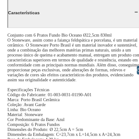
Características
Conjunto com 6 Pratos Fundo Bio Oceano Ø22,5cm 830ml
O Stoneware, assim como a faiança feldspática e porcelana, é um material
cerâmico. O Stoneware Porto Brasil é um material inovador e sustentável,
onde a combinação das melhores matérias primas naturais, unido a um
processo único de queima e acabamento manual, entregam um produto co
características superiores em termos de qualidade e resistência, estando em
conformidade com as principais normas mundiais. Além disso, conseguimo
Libras
proporcionar peças exclusivas, onde alterações de formas, relevos e
variações de cores são efeitos característicos dos produtos, evidenciando
assim sua originalidade e autenticidade.
Especificações Técnicas
Código do Fabricante: 01-003-0031-01190-A01
Marca: Porto Brasil Cerâmica
Coleção: Avant Garde
Linha: Bio Oceano
Material: Stoneware
Cor Predominante da Base: Azul
Composição: 6 Pratos Fundos
Dimensões do Produto: Ø 22,5cm A = 5cm
Dimensões da Embalagem: C=23,7cm x L=14,5cm x A=24,3cm