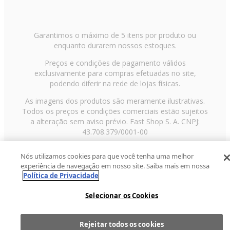
Garantimos o máximo de 5 itens por produto ou
enquanto durarem nossos estoques.
Preços e condições de pagamento válidos
exclusivamente para compras efetuadas no site,
podendo diferir na rede de lojas físicas.
As imagens dos produtos são meramente ilustrativas.
Todos os preços e condições comerciais estão sujeitos
a alteração sem aviso prévio. Fast Shop S. A. CNPJ:
43.708.379/0001-00
Avenida Zaki Narchi, nº 1650, sobreloja, Carandiru, São
Nós utilizamos cookies para que você tenha uma melhor
Paulo/SP, CEP 02029-001, Telefone: 11 3003-3728 ©
experiência de navegação em nosso site. Saiba mais em nossa
2013 Fast Shop - Todos os direitos reservados
RF
Política de Privacidade
Selecionar os Cookies
Rejeitar todos os cookies