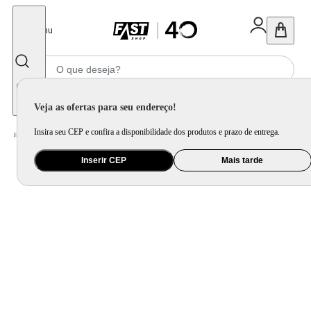
Fechar
Menu
Informe seu CEP
Veja as ofertas para seu endereço!
Insira seu CEP e confira a disponibilidade dos produtos e prazo de entrega.
Home
/
Utilidade Doméstica
/
Mesa
/
Aparelho de Jantar e Prato Avulso
Inserir CEP
Mais tarde