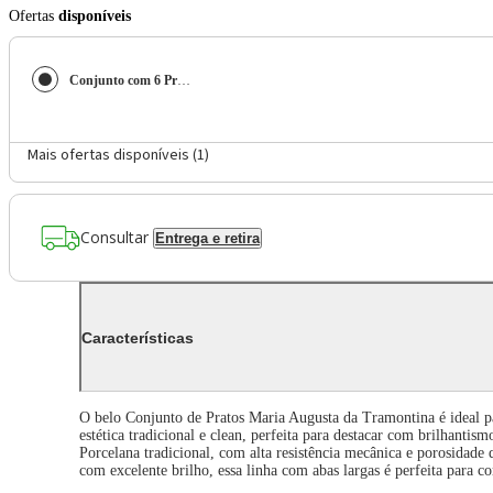
Ofertas
disponíveis
Conjunto com 6 Pratos Fundos Tramontina Maria Augusta em Porcelana 23 cm - Branco
Mais ofertas disponíveis (
1
)
Consultar
Entrega e retira
Características
O belo Conjunto de Pratos Maria Augusta da Tramontina é ideal pa
estética tradicional e clean, perfeita para destacar com brilhantis
Porcelana tradicional, com alta resistência mecânica e porosidade
com excelente brilho, essa linha com abas largas é perfeita para