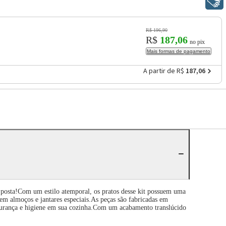
Libras
R$ 196,90
R$
187,06
no pix
Mais formas de pagamento
A partir de R$
187,06
 posta!Com um estilo atemporal, os pratos desse kit possuem uma
s em almoços e jantares especiais.As peças são fabricadas em
 segurança e higiene em sua cozinha.Com um acabamento translúcido