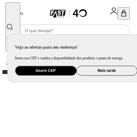
Fechar
Menu
Informe seu CEP
Veja as ofertas para seu endereço!
Insira seu CEP e confira a disponibilidade dos produtos e prazo de entrega.
Home
/
Utilidade Doméstica
/
Mesa
/
Aparelho de Jantar e Prato Avulso
Inserir CEP
Mais tarde