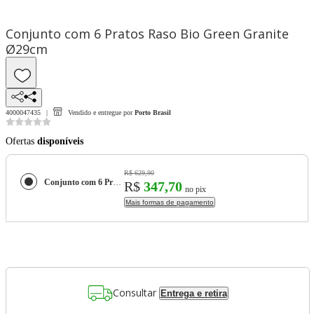
Conjunto com 6 Pratos Raso Bio Green Granite
Ø29cm
4000047435
Vendido e entregue por
Porto Brasil
Ofertas
disponíveis
R$ 629,90
Conjunto com 6 Pratos Raso Bio Green Granite Ø29cm
R$
347,70
no pix
Mais formas de pagamento
Consultar
Entrega e retira