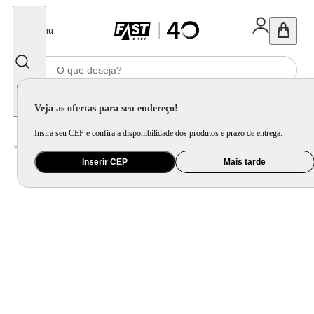
Fechar
Menu
Informe seu CEP
Veja as ofertas para seu endereço!
Insira seu CEP e confira a disponibilidade dos produtos e prazo de entrega.
Home
/
Utilidade Doméstica
/
Mesa
/
Aparelho de Jantar e Prato Avulso
Inserir CEP
Mais tarde