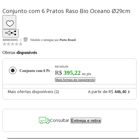
Conjunto com 6 Pratos Raso Bio Oceano Ø29cm
4000036945
Vendido e entregue por
Porto Brasil
Ofertas
disponíveis
R$ 660,90
Conjunto com 6 Pratos Raso Bio Oceano Ø29cm
R$
395,22
no pix
Mais formas de pagamento
Mais ofertas disponíveis (
2
)
A partir de R$
446,40
Consultar
Entrega e retira