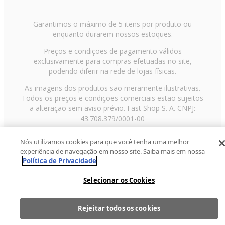
Garantimos o máximo de 5 itens por produto ou
enquanto durarem nossos estoques.
Preços e condições de pagamento válidos
exclusivamente para compras efetuadas no site,
podendo diferir na rede de lojas físicas.
As imagens dos produtos são meramente ilustrativas.
Todos os preços e condições comerciais estão sujeitos
a alteração sem aviso prévio. Fast Shop S. A. CNPJ:
43.708.379/0001-00
Avenida Zaki Narchi, nº 1650, sobreloja, Carandiru, São
Nós utilizamos cookies para que você tenha uma melhor
Paulo/SP, CEP 02029-001, Telefone: 11 3003-3728 ©
experiência de navegação em nosso site. Saiba mais em nossa
2013 Fast Shop - Todos os direitos reservados
RF
Política de Privacidade
Selecionar os Cookies
Rejeitar todos os cookies