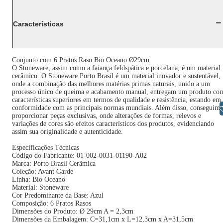
Características
Conjunto com 6 Pratos Raso Bio Oceano Ø29cm
O Stoneware, assim como a faiança feldspática e porcelana, é um material
cerâmico. O Stoneware Porto Brasil é um material inovador e sustentável,
onde a combinação das melhores matérias primas naturais, unido a um
processo único de queima e acabamento manual, entregam um produto co
características superiores em termos de qualidade e resistência, estando em
Libras
conformidade com as principais normas mundiais. Além disso, conseguimo
proporcionar peças exclusivas, onde alterações de formas, relevos e
variações de cores são efeitos característicos dos produtos, evidenciando
assim sua originalidade e autenticidade.
Especificações Técnicas
Código do Fabricante: 01-002-0031-01190-A02
Marca: Porto Brasil Cerâmica
Coleção: Avant Garde
Linha: Bio Oceano
Material: Stoneware
Cor Predominante da Base: Azul
Composição: 6 Pratos Rasos
Dimensões do Produto: Ø 29cm A = 2,3cm
Dimensões da Embalagem: C=31,1cm x L=12,3cm x A=31,5cm