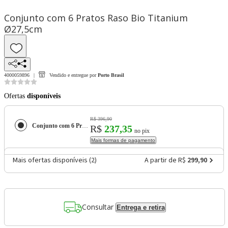
Conjunto com 6 Pratos Raso Bio Titanium
Ø27,5cm
4000059896
Vendido e entregue por
Porto Brasil
Ofertas
disponíveis
R$ 396,90
Conjunto com 6 Pratos Raso Bio Titanium Ø27,5cm
R$
237,35
no pix
Mais formas de pagamento
Mais ofertas disponíveis (
2
)
A partir de R$
299,90
Consultar
Entrega e retira