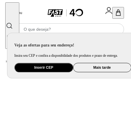
Fechar
Menu
Informe seu CEP
Veja as ofertas para seu endereço!
Insira seu CEP e confira a disponibilidade dos produtos e prazo de entrega.
Home
/
Utilidade Doméstica
/
Mesa
/
Aparelho de Jantar e Prato Avulso
Inserir CEP
Mais tarde