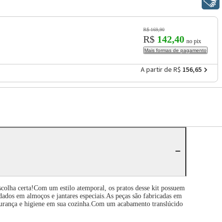
Libras
R$ 169,90
R$
142,40
no pix
Mais formas de pagamento
A partir de R$
156,65
scolha certa!Com um estilo atemporal, os pratos desse kit possuem
vidados em almoços e jantares especiais.As peças são fabricadas em
 segurança e higiene em sua cozinha.Com um acabamento translúcido