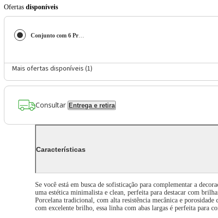
Ofertas
disponíveis
Conjunto com 6 Pratos Rasos Tramontina Leonora em Porcelana 25 cm - Branco
Mais ofertas disponíveis (
1
)
Consultar
Entrega e retira
Características
Se você está em busca de sofisticação para complementar a decora
uma estética minimalista e clean, perfeita para destacar com brilh
Porcelana tradicional, com alta resistência mecânica e porosidade
com excelente brilho, essa linha com abas largas é perfeita para 