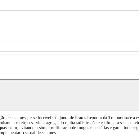
ção de sua mesa, esse incrível Conjunto de Pratos Leonora da Tramontina é a e
antismo a refeição servida, agregando muita sofisticação e estilo para seus con
 quase zero, evitando assim a proliferação de fungos e bactérias e garantindo
complementar o visual de sua mesa.