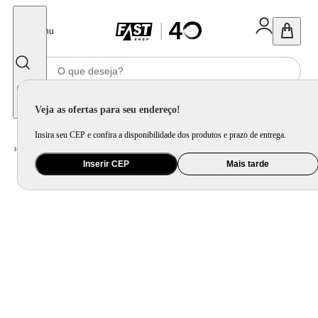
Fechar
Menu
Informe seu CEP
Veja as ofertas para seu endereço!
Insira seu CEP e confira a disponibilidade dos produtos e prazo de entrega.
Home
/
Utilidade Doméstica
/
Mesa
/
Aparelho de Jantar e Prato Avulso
Inserir CEP
Mais tarde