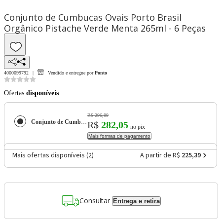
Conjunto de Cumbucas Ovais Porto Brasil
Orgânico Pistache Verde Menta 265ml - 6 Peças
4000099792
Vendido e entregue por
Ponto
Ofertas
disponíveis
R$ 296,89
Conjunto de Cumbucas Ovais Porto Brasil Orgânico Pistache Verde Menta 265ml - 6 Peças
R$
282,05
no pix
Mais formas de pagamento
Mais ofertas disponíveis (
2
)
A partir de R$
225,39
Consultar
Entrega e retira