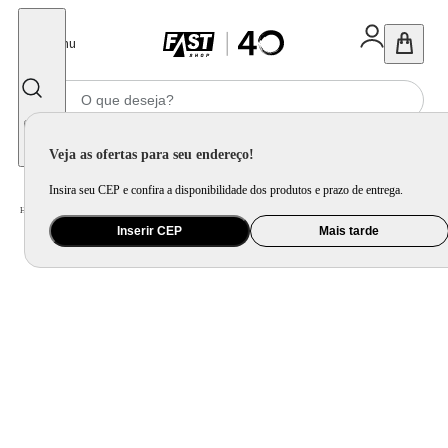
Fechar
Menu
Informe seu CEP
Veja as ofertas para seu endereço!
Insira seu CEP e confira a disponibilidade dos produtos e prazo de entrega.
Home
/
Utilidade Doméstica
/
Mesa
/
Aparelho de Jantar e Prato Avulso
Inserir CEP
Mais tarde