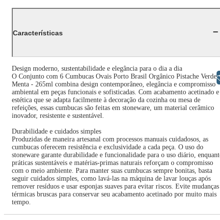
Características
Design moderno, sustentabilidade e elegância para o dia a dia
O Conjunto com 6 Cumbucas Ovais Porto Brasil Orgânico Pistache Verde
Libras
Menta - 265ml combina design contemporâneo, elegância e compromisso
ambiental em peças funcionais e sofisticadas. Com acabamento acetinado e
estética que se adapta facilmente à decoração da cozinha ou mesa de
refeições, essas cumbucas são feitas em stoneware, um material cerâmico
inovador, resistente e sustentável.
Durabilidade e cuidados simples
Produzidas de maneira artesanal com processos manuais cuidadosos, as
cumbucas oferecem resistência e exclusividade a cada peça. O uso do
stoneware garante durabilidade e funcionalidade para o uso diário, enquan
práticas sustentáveis e matérias-primas naturais reforçam o compromisso
com o meio ambiente. Para manter suas cumbucas sempre bonitas, basta
seguir cuidados simples, como lavá-las na máquina de lavar louças após
remover resíduos e usar esponjas suaves para evitar riscos. Evite mudanças
térmicas bruscas para conservar seu acabamento acetinado por muito mais
tempo.