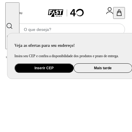
Fechar
Menu
Informe seu CEP
Veja as ofertas para seu endereço!
Insira seu CEP e confira a disponibilidade dos produtos e prazo de entrega.
Home
/
Utilidade Doméstica
/
Mesa
/
Aparelho de Jantar e Prato Avulso
Inserir CEP
Mais tarde