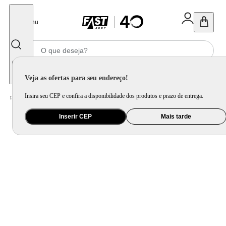
Fechar
Menu
Informe seu CEP
Veja as ofertas para seu endereço!
Insira seu CEP e confira a disponibilidade dos produtos e prazo de entrega.
Home
/
Utilidade Doméstica
/
Mesa
/
Utensílio de Mesa
Inserir CEP
Mais tarde