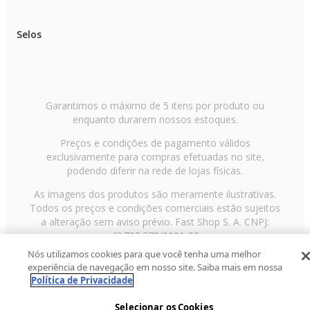
Selos
Garantimos o máximo de 5 itens por produto ou
enquanto durarem nossos estoques.
Preços e condições de pagamento válidos
exclusivamente para compras efetuadas no site,
podendo diferir na rede de lojas físicas.
As imagens dos produtos são meramente ilustrativas.
Todos os preços e condições comerciais estão sujeitos
a alteração sem aviso prévio. Fast Shop S. A. CNPJ:
43.708.379/0001-00
Nós utilizamos cookies para que você tenha uma melhor
Avenida Zaki Narchi, nº 1650, sobreloja, Carandiru, São
experiência de navegação em nosso site. Saiba mais em nossa
Paulo/SP, CEP 02029-001, Telefone: 11 3003-3728 ©
Política de Privacidade
2013 Fast Shop - Todos os direitos reservados
RF
Selecionar os Cookies