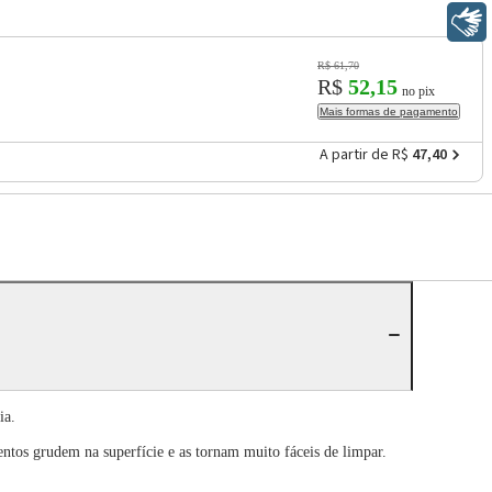
Libras
R$ 61,70
R$
52,15
no pix
Mais formas de pagamento
A partir de R$
47,40
ia.
ntos grudem na superfície e as tornam muito fáceis de limpar.