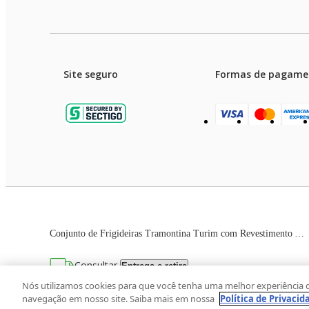
Site seguro
Formas de pagame
Garanti
Preços e condições de pagament
Conjunto de Frigideiras Tramontina Turim com Revestimento Antiaderente Starflon T1 Cinza – 2 Peças
As imagens dos produtos são meramente ilustrativas. T
Consultar
Entrega e retira
Avenida Zaki Narchi, nº 1650, sobreloja, Ca
Nós utilizamos cookies para que você tenha uma melhor experiência 
navegação em nosso site. Saiba mais em nossa
Política de Privacid