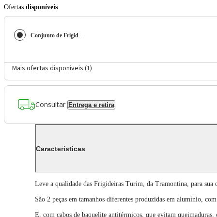
Ofertas
disponíveis
Conjunto de Frigideiras Tramontina Turim com Revestimento Antiaderente Starflon T1 Cinza – 2 Peças
Mais ofertas disponíveis (
1
)
Consultar
Entrega e retira
Características
Leve a qualidade das Frigideiras Turim, da Tramontina, para sua co
São 2 peças em tamanhos diferentes produzidas em alumínio, com r
E, com cabos de baquelite antitérmicos, que evitam queimaduras, 