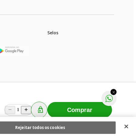
Selos
stoques.
ferir na rede de lojas físicas.
m aviso prévio. Fast Shop S. A. CNPJ: 43.708.379/0001-
Comprar
1
Selecionar os Cookies
 Fast Shop - Todos os direitos reservados
RF
Rejeitar todos os cookies