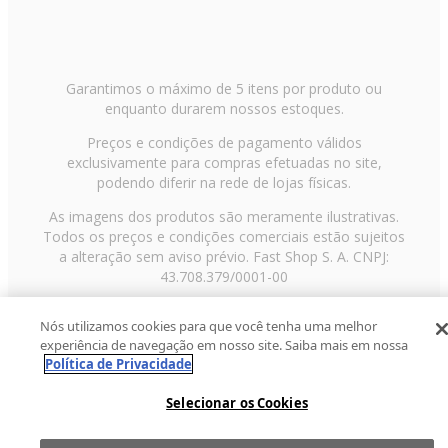
Garantimos o máximo de 5 itens por produto ou
enquanto durarem nossos estoques.
Preços e condições de pagamento válidos
exclusivamente para compras efetuadas no site,
podendo diferir na rede de lojas físicas.
As imagens dos produtos são meramente ilustrativas.
Todos os preços e condições comerciais estão sujeitos
a alteração sem aviso prévio. Fast Shop S. A. CNPJ:
43.708.379/0001-00
Avenida Zaki Narchi, nº 1650, sobreloja, Carandiru, São
Nós utilizamos cookies para que você tenha uma melhor
Paulo/SP, CEP 02029-001, Telefone: 11 3003-3728 ©
experiência de navegação em nosso site. Saiba mais em nossa
2013 Fast Shop - Todos os direitos reservados
RF
Política de Privacidade
Selecionar os Cookies