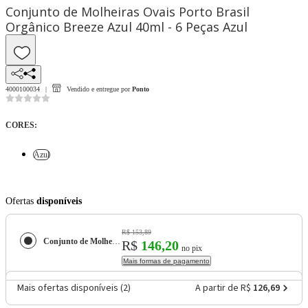
Conjunto de Molheiras Ovais Porto Brasil
Orgânico Breeze Azul 40ml - 6 Peças Azul
4000100034
Vendido e entregue por
Ponto
CORES
:
Azul
Ofertas
disponíveis
R$ 153,89
Conjunto de Molheiras Ovais Porto Brasil Orgânico Breeze Azul 40ml - 6 Peças
R$
146,20
no pix
Mais formas de pagamento
Mais ofertas disponíveis (
2
)
A partir de R$
126,69