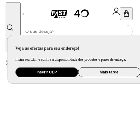
Fechar
Menu
Informe seu CEP
Veja as ofertas para seu endereço!
Insira seu CEP e confira a disponibilidade dos produtos e prazo de entrega.
Home
/
Utilidade Doméstica
/
Mesa
/
Servir
/
Conjunto de Molheiras Ovais Porto Brasil Orgânico Breeze Azul 40ml - 6 Peças
Inserir CEP
Mais tarde