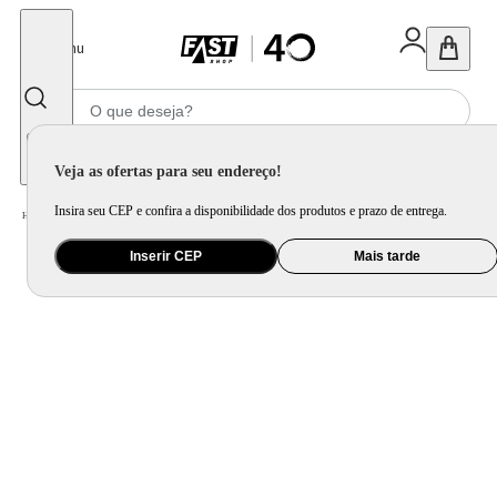
Fechar
Menu
Informe seu CEP
Veja as ofertas para seu endereço!
Insira seu CEP e confira a disponibilidade dos produtos e prazo de entrega.
Home
/
Utilidade Doméstica
/
Mesa
/
Aparelho de Jantar e Prato Avulso
Inserir CEP
Mais tarde