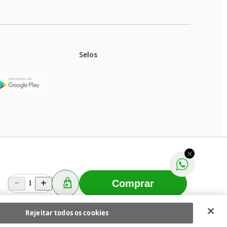
Selos
stoques.
ferir na rede de lojas físicas.
m aviso prévio. Fast Shop S. A. CNPJ: 43.708.379/0001-
Comprar
1
Selecionar os Cookies
 Fast Shop - Todos os direitos reservados
RF
Rejeitar todos os cookies