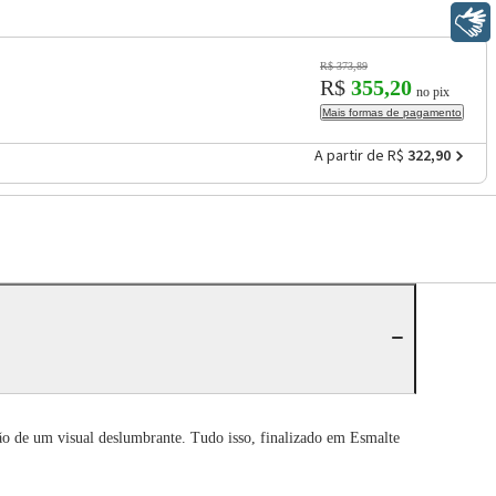
Libras
R$ 373,89
R$
355,20
no pix
Mais formas de pagamento
A partir de R$
322,90
ão de um visual deslumbrante. Tudo isso, finalizado em Esmalte