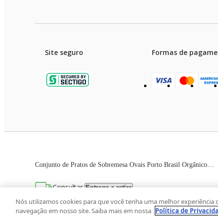
Site seguro
Formas de pagame
Garanti
Preços e condições de pagament
Conjunto de Pratos de Sobremesa Ovais Porto Brasil Orgânico Preto Matte 22,5cm - 6 peças
As imagens dos produtos são meramente ilustrativas. T
Consultar
Entrega e retira
Avenida Zaki Narchi, nº 1650, sobreloja, Ca
Nós utilizamos cookies para que você tenha uma melhor experiência 
navegação em nosso site. Saiba mais em nossa
Política de Privacid