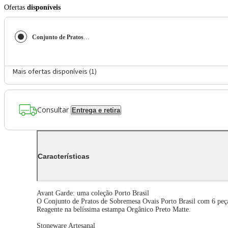
Ofertas
disponíveis
Conjunto de Pratos de Sobremesa Ovais Porto Brasil Orgânico Preto Matte 22,5cm - 6 peças
Mais ofertas disponíveis (
1
)
Consultar
Entrega e retira
Características
Avant Garde: uma coleção Porto Brasil
O Conjunto de Pratos de Sobremesa Ovais Porto Brasil com 6 peças
Reagente na belíssima estampa Orgânico Preto Matte.
Stoneware Artesanal