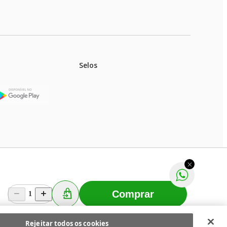
Selos
stoques.
ferir na rede de lojas físicas.
m aviso prévio. Fast Shop S. A. CNPJ: 43.708.379/0001-
Comprar
1
Selecionar os Cookies
 Fast Shop - Todos os direitos reservados
RF
Rejeitar todos os cookies