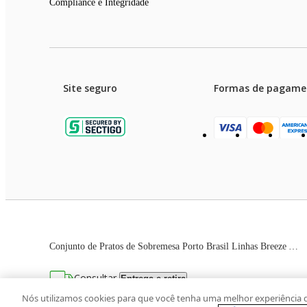
Compliance e Integridade
Site seguro
Formas de pagame
Garanti
Preços e condições de pagament
Conjunto de Pratos de Sobremesa Porto Brasil Linhas Breeze Azul 21,5cm - 6 Peças
As imagens dos produtos são meramente ilustrativas. T
Consultar
Entrega e retira
Avenida Zaki Narchi, nº 1650, sobreloja, Ca
Nós utilizamos cookies para que você tenha uma melhor experiência 