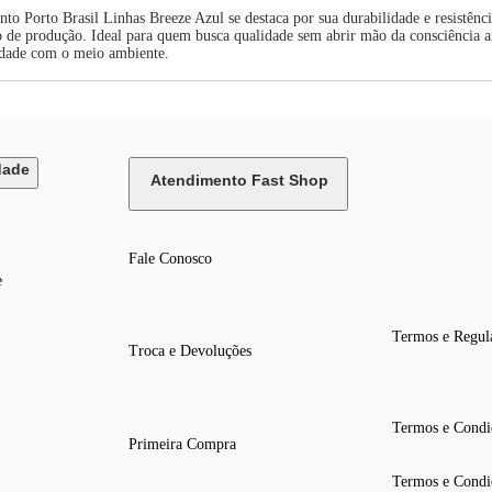
o Porto Brasil Linhas Breeze Azul se destaca por sua durabilidade e resistênc
o de produção. Ideal para quem busca qualidade sem abrir mão da consciência amb
lidade com o meio ambiente.
dade
Atendimento Fast Shop
Fale Conosco
e
Termos e Regul
Troca e Devoluções
Termos e Condi
Primeira Compra
Termos e Condi