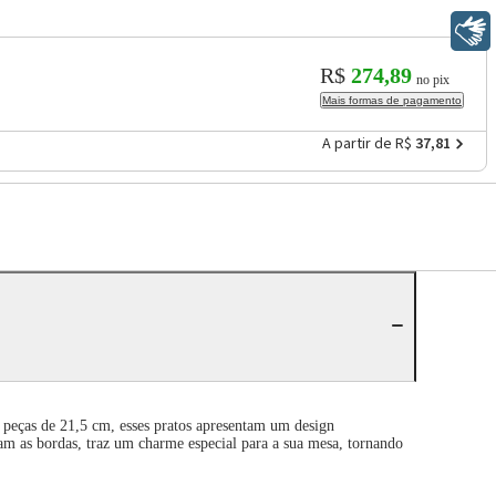
Libras
R$
274,89
no pix
Mais formas de pagamento
A partir de R$
37,81
 peças de 21,5 cm, esses pratos apresentam um design
ram as bordas, traz um charme especial para a sua mesa, tornando