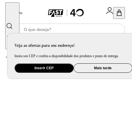
Fechar
Menu
Informe seu CEP
Veja as ofertas para seu endereço!
Insira seu CEP e confira a disponibilidade dos produtos e prazo de entrega.
Home
/
Utilidade Doméstica
/
Mesa
/
Aparelho de Jantar e Prato Avulso
Inserir CEP
Mais tarde