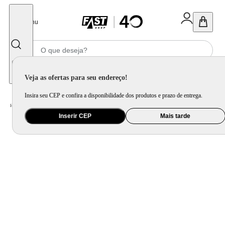
Fechar
Menu
Informe seu CEP
Veja as ofertas para seu endereço!
Insira seu CEP e confira a disponibilidade dos produtos e prazo de entrega.
Home
/
Utilidade Doméstica
/
Mesa
/
Aparelho de Jantar e Prato Avulso
Inserir CEP
Mais tarde