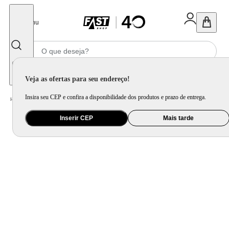
Fechar
Menu
Informe seu CEP
Veja as ofertas para seu endereço!
Insira seu CEP e confira a disponibilidade dos produtos e prazo de entrega.
Home
/
Utilidade Doméstica
/
Mesa
/
Aparelho de Jantar e Prato Avulso
Inserir CEP
Mais tarde