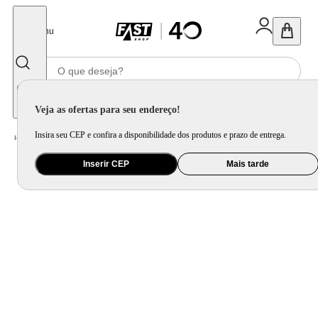
Fechar
Menu
Informe seu CEP
Veja as ofertas para seu endereço!
Insira seu CEP e confira a disponibilidade dos produtos e prazo de entrega.
Home
/
Utilidade Doméstica
/
Mesa
/
Aparelho de Jantar e Prato Avulso
Inserir CEP
Mais tarde