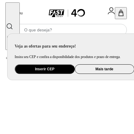
Fechar
Menu
Informe seu CEP
Veja as ofertas para seu endereço!
Insira seu CEP e confira a disponibilidade dos produtos e prazo de entrega.
Home
/
Utilidade Doméstica
/
Mesa
/
Aparelho de Jantar e Prato Avulso
Inserir CEP
Mais tarde