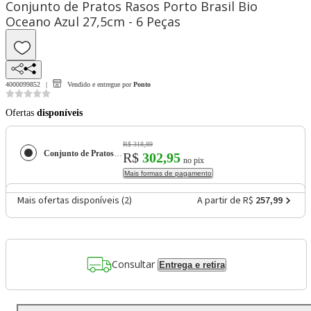
Conjunto de Pratos Rasos Porto Brasil Bio
Oceano Azul 27,5cm - 6 Peças
4000099852
Vendido e entregue por
Ponto
Ofertas
disponíveis
R$ 318,89
Conjunto de Pratos Rasos Porto Brasil Bio Oceano Azul 27,5cm - 6 Peças
R$
302,95
no pix
Mais formas de pagamento
Mais ofertas disponíveis (
2
)
A partir de R$
257,99
Consultar
Entrega e retira