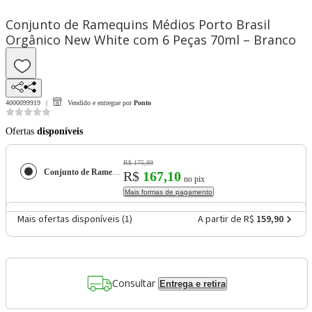
Conjunto de Ramequins Médios Porto Brasil
Orgânico New White com 6 Peças 70ml – Branco
4000099919
Vendido e entregue por
Ponto
Ofertas
disponíveis
R$ 175,89
Conjunto de Ramequins Médios Porto Brasil Orgânico New White com 6 Peças 70ml – Branco
R$
167,10
no pix
Mais formas de pagamento
Mais ofertas disponíveis (
1
)
A partir de R$
159,90
Consultar
Entrega e retira