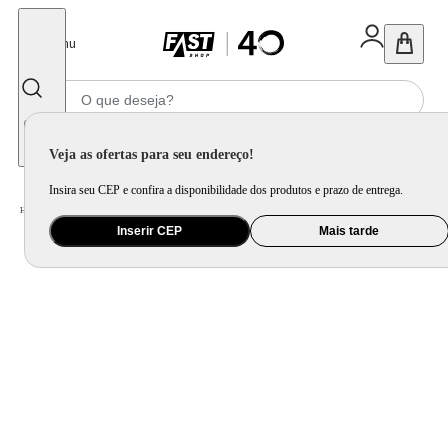
Fechar
Menu
Informe seu CEP
Veja as ofertas para seu endereço!
Insira seu CEP e confira a disponibilidade dos produtos e prazo de entrega.
Home
/
Utilidade Doméstica
/
Cozinha
/
Assadeira, Forma e Travessa
Inserir CEP
Mais tarde