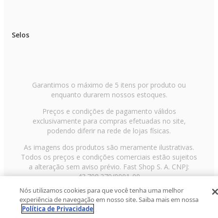
Selos
Garantimos o máximo de 5 itens por produto ou
enquanto durarem nossos estoques.
Preços e condições de pagamento válidos
exclusivamente para compras efetuadas no site,
podendo diferir na rede de lojas físicas.
As imagens dos produtos são meramente ilustrativas.
Todos os preços e condições comerciais estão sujeitos
a alteração sem aviso prévio. Fast Shop S. A. CNPJ:
43.708.379/0001-00
Nós utilizamos cookies para que você tenha uma melhor
Avenida Zaki Narchi, nº 1650, sobreloja, Carandiru, São
experiência de navegação em nosso site. Saiba mais em nossa
Paulo/SP, CEP 02029-001, Telefone: 11 3003-3728 ©
Política de Privacidade
2013 Fast Shop - Todos os direitos reservados
RF