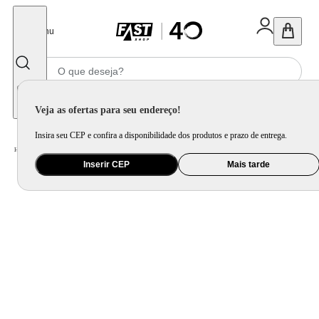
Fechar
Menu
Informe seu CEP
Veja as ofertas para seu endereço!
Insira seu CEP e confira a disponibilidade dos produtos e prazo de entrega.
Home
/
Utilidade Doméstica
/
Mesa
/
Aparelho de Jantar e Prato Avulso
Inserir CEP
Mais tarde