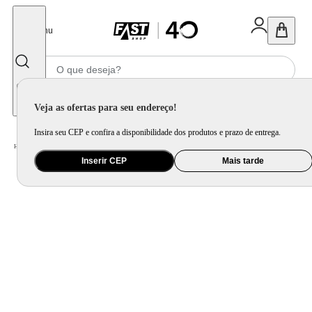
Fechar
Menu
Informe seu CEP
Veja as ofertas para seu endereço!
Insira seu CEP e confira a disponibilidade dos produtos e prazo de entrega.
Home
/
Bebê
/
Amamentação e Alimentação
/
Acessório para Alimentação
Inserir CEP
Mais tarde