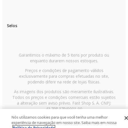
Selos
Garantimos o máximo de 5 itens por produto ou
enquanto durarem nossos estoques.
Preços e condições de pagamento válidos
exclusivamente para compras efetuadas no site,
podendo diferir na rede de lojas físicas.
As imagens dos produtos são meramente ilustrativas.
Todos os preços e condições comerciais estão sujeitos
a alteração sem aviso prévio. Fast Shop S. A. CNPJ:
43.708.379/0001-00
Nós utilizamos cookies para que você tenha uma melhor
Avenida Zaki Narchi, nº 1650, sobreloja, Carandiru, São
experiência de navegação em nosso site. Saiba mais em nossa
Paulo/SP, CEP 02029-001, Telefone: 11 3003-3728 ©