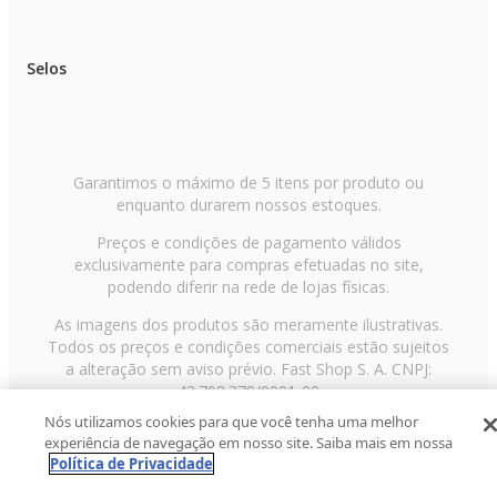
Selos
Garantimos o máximo de 5 itens por produto ou
enquanto durarem nossos estoques.
Preços e condições de pagamento válidos
exclusivamente para compras efetuadas no site,
podendo diferir na rede de lojas físicas.
As imagens dos produtos são meramente ilustrativas.
Todos os preços e condições comerciais estão sujeitos
a alteração sem aviso prévio. Fast Shop S. A. CNPJ:
43.708.379/0001-00
Nós utilizamos cookies para que você tenha uma melhor
Avenida Zaki Narchi, nº 1650, sobreloja, Carandiru, São
experiência de navegação em nosso site. Saiba mais em nossa
Paulo/SP, CEP 02029-001, Telefone: 11 3003-3728 ©
Política de Privacidade
2013 Fast Shop - Todos os direitos reservados
RF