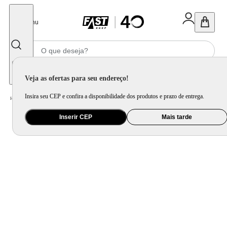
Fechar
Menu
Informe seu CEP
Veja as ofertas para seu endereço!
Insira seu CEP e confira a disponibilidade dos produtos e prazo de entrega.
Home
/
Bebê
/
Amamentação e Alimentação
/
Acessório para Alimentação
Inserir CEP
Mais tarde