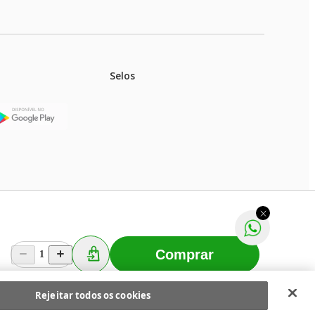
Selos
stoques.
ferir na rede de lojas físicas.
m aviso prévio. Fast Shop S. A. CNPJ: 43.708.379/0001-
Comprar
1
Selecionar os Cookies
 Fast Shop - Todos os direitos reservados
RF
Rejeitar todos os cookies