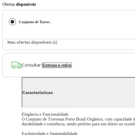
Ofertas
disponíveis
Conjunto de Travessas Ovais Grandes Porto Brasil Orgânico Matte 32x16cm – 4 Peças
Mais ofertas disponíveis (
1
)
Consultar
Entrega e retira
Características
Elegância e Funcionalidade
O Conjunto de Travessas Porto Brasil Orgânico, com capacidade de
durabilidade e resistência, sendo perfeito para uso diário ou ocasiõ
Exclusividade e Sustentabilidade