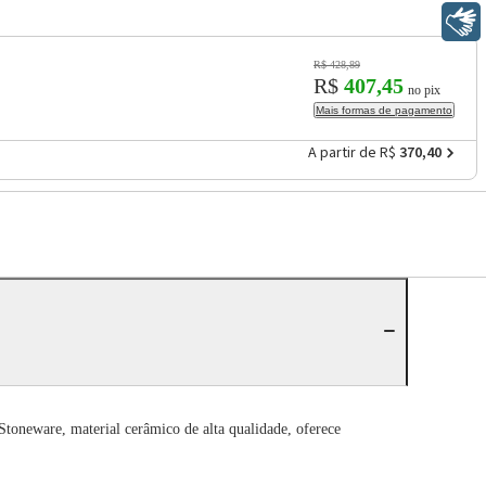
Libras
R$ 428,89
R$
407,45
no pix
Mais formas de pagamento
A partir de R$
370,40
toneware, material cerâmico de alta qualidade, oferece