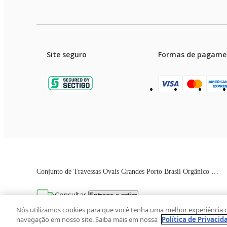
Site seguro
Formas de pagame
Garanti
Preços e condições de pagament
Conjunto de Travessas Ovais Grandes Porto Brasil Orgânico Matte 32x16cm – 4 Peças
As imagens dos produtos são meramente ilustrativas. T
Consultar
Entrega e retira
Avenida Zaki Narchi, nº 1650, sobreloja, Ca
Nós utilizamos cookies para que você tenha uma melhor experiência 
navegação em nosso site. Saiba mais em nossa
Política de Privacid