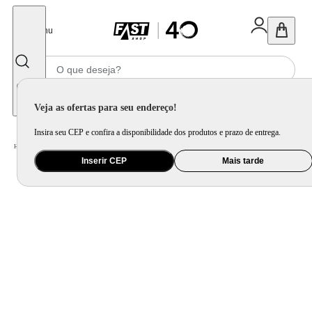
Fechar
Menu
Informe seu CEP
Veja as ofertas para seu endereço!
Insira seu CEP e confira a disponibilidade dos produtos e prazo de entrega.
Home
/
Utilidade Doméstica
/
Cozinha
/
Assadeira, Forma e Travessa
Inserir CEP
Mais tarde