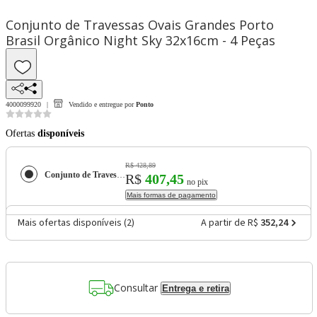
Conjunto de Travessas Ovais Grandes Porto
Brasil Orgânico Night Sky 32x16cm - 4 Peças
4000099920
Vendido e entregue por
Ponto
Ofertas
disponíveis
R$ 428,89
Conjunto de Travessas Ovais Grandes Porto Brasil Orgânico Night Sky 32x16cm - 4 Peças
R$
407,45
no pix
Mais formas de pagamento
Mais ofertas disponíveis (
2
)
A partir de R$
352,24
Consultar
Entrega e retira