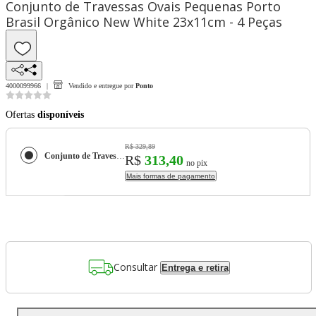
Conjunto de Travessas Ovais Pequenas Porto
Brasil Orgânico New White 23x11cm - 4 Peças
4000099966
Vendido e entregue por
Ponto
Ofertas
disponíveis
R$ 329,89
Conjunto de Travessas Ovais Pequenas Porto Brasil Orgânico New White 23x11cm - 4 Peças
R$
313,40
no pix
Mais formas de pagamento
Consultar
Entrega e retira