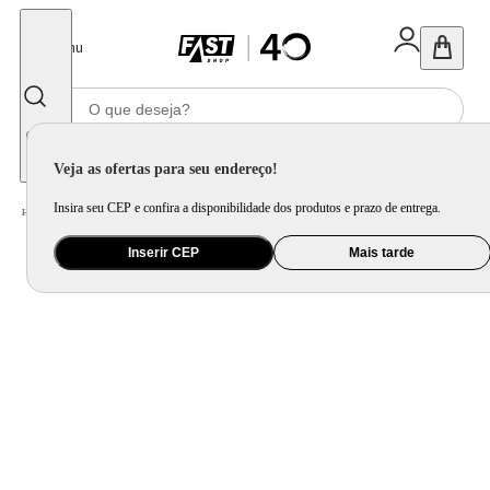
Fechar
Menu
Informe seu CEP
Veja as ofertas para seu endereço!
Insira seu CEP e confira a disponibilidade dos produtos e prazo de entrega.
Home
/
Utilidade Doméstica
/
Cozinha
/
Assadeira, Forma e Travessa
Inserir CEP
Mais tarde