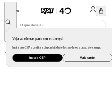
Fechar
Menu
Informe seu CEP
Veja as ofertas para seu endereço!
Insira seu CEP e confira a disponibilidade dos produtos e prazo de entrega.
Home
/
Utilidade Doméstica
/
Cozinha
/
Assadeira, Forma e Travessa
Inserir CEP
Mais tarde