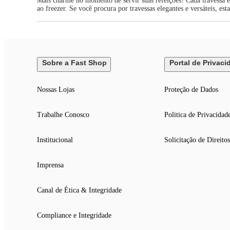
Mais charme no momento de servir suas refeições! Cada travessa é
ao freezer. Se você procura por travessas elegantes e versáteis, est
Sobre a Fast Shop
Portal de Privaci
Nossas Lojas
Proteção de Dados
Trabalhe Conosco
Politica de Privacidad
Institucional
Solicitação de Direitos
Imprensa
Canal de Ética & Integridade
Compliance e Integridade