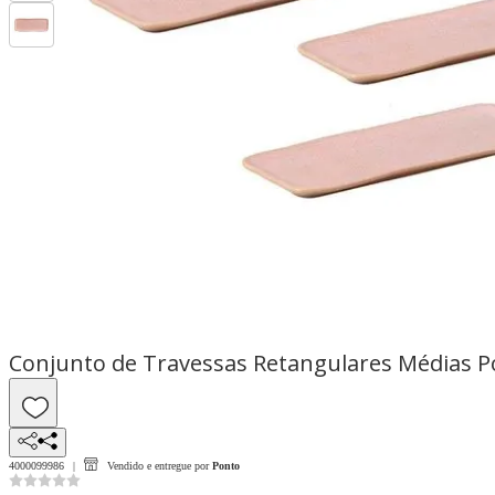
Conjunto de Travessas Retangulares Médias Por
4000099986
Vendido e entregue por
Ponto