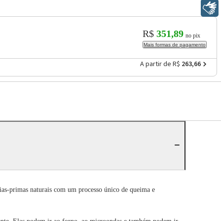
Libras
R$
351,89
no pix
Mais formas de pagamento
A partir de R$
263,66
ias-primas naturais com um processo único de queima e