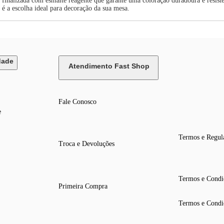
 finalizada com esmalte reagente que garante uma coloração duradoura e resis
a é a escolha ideal para decoração da sua mesa.
dade
Atendimento Fast Shop
Fale Conosco
e
Termos e Regul
Troca e Devoluções
Termos e Condi
Primeira Compra
Termos e Condi