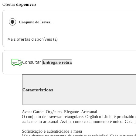
Ofertas
disponíveis
Conjunto de Travessas Retangulares Médias Porto Brasil Orgânico Litchi 33x13cm - 4 peças
Mais ofertas disponíveis (
2
)
Consultar
Entrega e retira
Características
Avant Garde: Orgânico. Elegante. Artesanal.
O conjunto de travessas retangulares Orgânico Litchi é produzid
acabamento artesanal. Assim, como cada momento é único. Cada p
Sofisticação e autenticidade à mesa