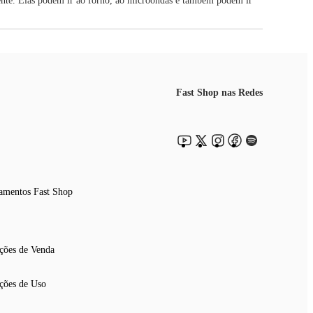
tente. Elas podem ir ao forno, ao microondas e também podem ir
Fast Shop nas Redes
amentos Fast Shop
ções de Venda
ções de Uso