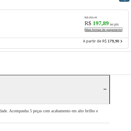
R$ 202,40
R$
197,89
no pix
Mais formas de pagamento
A partir de R$
179,90
lidade. Acompanha 5 peças com acabamento em alto brilho e