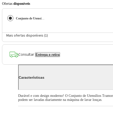
Ofertas
disponíveis
Conjunto de Utensílios Tramontina em Inox - 5 Peças
Mais ofertas disponíveis (
1
)
Consultar
Entrega e retira
Características
Durável e com design moderno! O Conjunto de Utensílios Tramonti
podem ser lavadas diariamente na máquina de lavar louças.