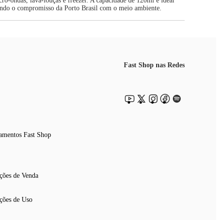
cro-ondas, lava-louças e freezer. A capacidade de 120ml é ideal
letindo o compromisso da Porto Brasil com o meio ambiente.
Fast Shop nas Redes
amentos Fast Shop
ções de Venda
ções de Uso