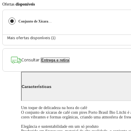
Ofertas
disponíveis
Conjunto de Xícaras de Café com Pires Porto Brasil Bio Litchi 120ml - 6 Peças
Mais ofertas disponíveis (
1
)
Consultar
Entrega e retira
Características
Um toque de delicadeza na hora do café
O conjunto de xícaras de café com pires Porto Brasil Bio Litchi é
cores vibrantes e formas orgânicas, criando uma atmosfera de fres
Elegância e sustentabilidade em um só produto