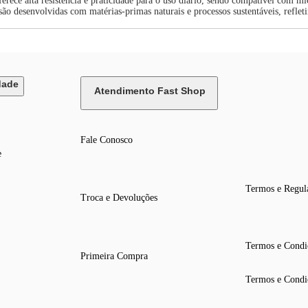
rece alta resistência e praticidade para o uso diário, sendo compatível com mi
s são desenvolvidas com matérias-primas naturais e processos sustentáveis, ref
dade
Atendimento Fast Shop
Fale Conosco
e
Termos e Regul
Troca e Devoluções
Termos e Condi
Primeira Compra
Termos e Condi