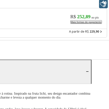
Libras
R$
252,89
no pix
Mais formas de pagamento
A partir de R$
229,90
à rotina. Inspirado na fruta lichi, seu design encantador combina
r charme e leveza a qualquer momento do dia.