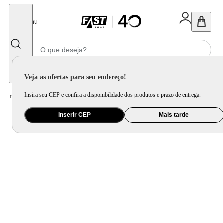
Fechar
Menu
Informe seu CEP
Veja as ofertas para seu endereço!
Insira seu CEP e confira a disponibilidade dos produtos e prazo de entrega.
Home
/
Utilidade Doméstica
/
Mesa
/
Jogo de Xícara e Xícara Avulsa
Inserir CEP
Mais tarde