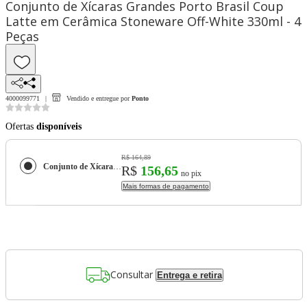
Conjunto de Xícaras Grandes Porto Brasil Coup
Latte em Cerâmica Stoneware Off-White 330ml - 4
Peças
4000099771
Vendido e entregue por
Ponto
Ofertas
disponíveis
R$ 164,89
Conjunto de Xícaras Grandes Porto Brasil Coup Latte em Cerâmica Stoneware Off-White 330ml - 4 Peças
R$
156,65
no pix
Mais formas de pagamento
Consultar
Entrega e retira