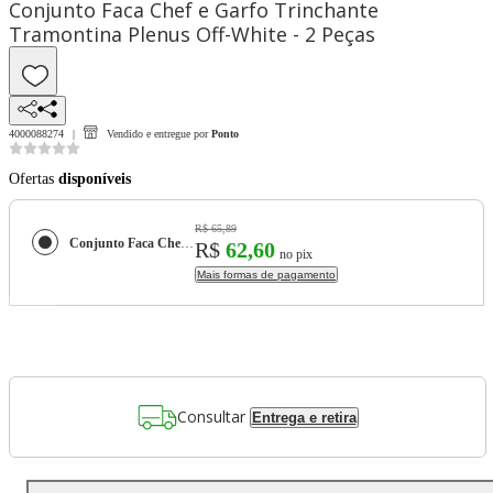
Conjunto Faca Chef e Garfo Trinchante
Tramontina Plenus Off-White - 2 Peças
4000088274
Vendido e entregue por
Ponto
Ofertas
disponíveis
R$ 65,89
Conjunto Faca Chef e Garfo Trinchante Tramontina Plenus Off-White - 2 Peças
R$
62,60
no pix
Mais formas de pagamento
Consultar
Entrega e retira