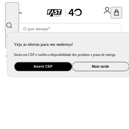
Fechar
Menu
Informe seu CEP
Veja as ofertas para seu endereço!
Insira seu CEP e confira a disponibilidade dos produtos e prazo de entrega.
Home
/
Utilidade Doméstica
/
Cozinha
/
Cepo, Faca e Afiador
Inserir CEP
Mais tarde