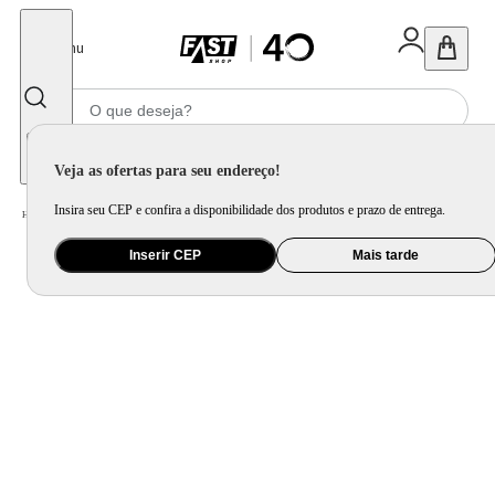
Fechar
Menu
Informe seu CEP
Veja as ofertas para seu endereço!
Insira seu CEP e confira a disponibilidade dos produtos e prazo de entrega.
Home
/
Utilidade Doméstica
/
Churrasco
/
Utensílio para Churrasco
Inserir CEP
Mais tarde