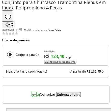
Conjunto para Churrasco Tramontina Plenus em
Inox e Polipropileno 4 Peças
4000085526
Vendido e entregue por
Casas Bahia
Ofertas
disponíveis
R$ 145,94
Conjunto para Churrasco Tramontina Plenus em Inox e Polipropileno 4 Peças
R$
123,40
no pix
Mais formas de pagamento
Mais ofertas disponíveis (
1
)
A partir de R$
135,75
Consultar
Entrega e retira