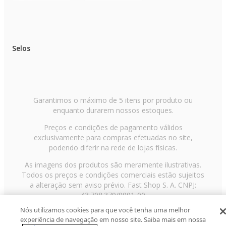
Selos
Garantimos o máximo de 5 itens por produto ou
enquanto durarem nossos estoques.
Preços e condições de pagamento válidos
exclusivamente para compras efetuadas no site,
podendo diferir na rede de lojas físicas.
As imagens dos produtos são meramente ilustrativas.
Todos os preços e condições comerciais estão sujeitos
a alteração sem aviso prévio. Fast Shop S. A. CNPJ:
43.708.379/0001-00
Nós utilizamos cookies para que você tenha uma melhor
Avenida Zaki Narchi, nº 1650, sobreloja, Carandiru, São
experiência de navegação em nosso site. Saiba mais em nossa
Paulo/SP, CEP 02029-001, Telefone: 11 3003-3728 ©