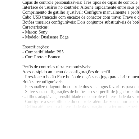
Capas de controle personalizáveis: Três tipos de capas de controle
Interface de usuário no controle: Alterne rapidamente entre seus p
Comprimento de gatilho ajustável: Configure manualmente a profun
Cabo USB trançado com encaixe de conector com trava: Trave o 
Botões traseiros configuráveis: Dois conjuntos substituíveis de bo
Características:
- Marca: Sony
- Modelo: Dualsense Edge
Especificações:
- Compatibilidade: PS5
- Cor: Preto e Branco
Perfis de controles ultra-customizáveis:
Acesso rápido ao menu de configurações do perfil
- Pressione o botão Fn e botão de opções no jogo para abrir o me
Botões reconfiguráveis:
- Personalize o layout do controle dos seus jogos favoritos para q
- Salve suas configurações de botões no seu perfil de jogador e alt
Gatilhos adaptáveis, sensibilidade de controle e intensidade da vib
- Configure a sensibilidade do controle, além das zonas mortas do 
- Defina até mesmo a intensidade da vibração para ter uma experiê
Alterne rapidamente entre perfis de controle:
- Quando encontrar suas configurações ideais, é possível salvá-las
Feito por PlayStation
Recursos integrados do controle sem fio DualSense
- Tenha a experiência completa dos recursos imersivos do control