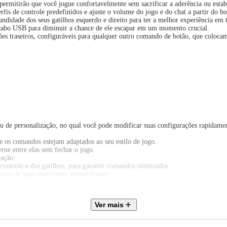
 permitirão que você jogue confortavelmente sem sacrificar a aderência ou estab
erfis de controle predefinidos e ajuste o volume do jogo e do chat a partir do b
didade dos seus gatilhos esquerdo e direito para ter a melhor experiência em t
cabo USB para diminuir a chance de ele escapar em um momento crucial.
tões traseiros, configuráveis para qualquer outro comando de botão, que colocam
nu de personalização, no qual você pode modificar suas configurações rapidame
ue os comandos estejam adaptados ao seu estilo de jogo.
erne entre elas sem fechar o jogo.
ração:
controle e dos gatilhos, para garantir comandos otimizados.
ncia de jogo totalmente personalizada.
 em perfis únicos e alternar entre eles em um triz, tendo suas configurações fav
Ver mais
e sem fio DualSense, que incluem resposta tátil, gatilhos adaptáveis, um micro