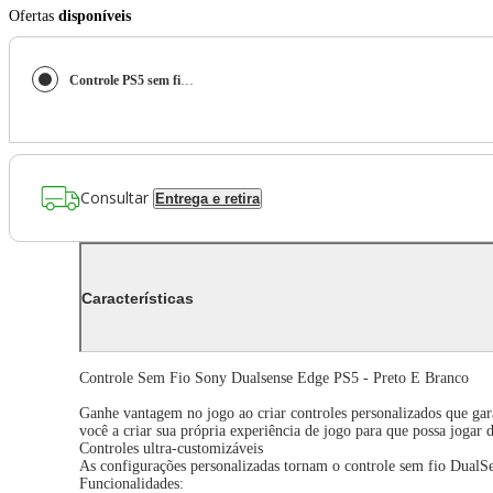
Ofertas
disponíveis
Controle PS5 sem fio DualSense Edge Branco Sony
Consultar
Entrega e retira
Características
Controle Sem Fio Sony Dualsense Edge PS5 - Preto E Branco
Ganhe vantagem no jogo ao criar controles personalizados que ga
você a criar sua própria experiência de jogo para que possa jogar d
Controles ultra-customizáveis
As configurações personalizadas tornam o controle sem fio DualSen
Funcionalidades: