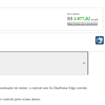
R$ 1.529,90
R$
1.077,02
no pix
Mais formas de pagamento
Libras
sonalização em mente, o controle sem fio DualSense Edge convida
o controle pelos ícones abaixo.