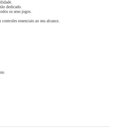
ilidade.
otão dedicado.
odos os seus jogos.
 controles essenciais ao seu alcance.
nte.
oritas sempre prontas quando você estiver.
fone embutido, controles de movimento e muito mais em títulos