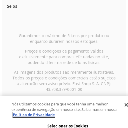
Selos
Garantimos o máximo de 5 itens por produto ou
enquanto durarem nossos estoques.
Preços e condições de pagamento válidos
exclusivamente para compras efetuadas no site,
podendo diferir na rede de lojas físicas.
As imagens dos produtos são meramente ilustrativas.
Todos os preços e condições comerciais estão sujeitos
a alteração sem aviso prévio. Fast Shop S. A. CNPJ:
43.708.379/0001-00
Avenida Zaki Narchi, nº 1650, sobreloja, Carandiru, São
Nós utilizamos cookies para que você tenha uma melhor
Paulo/SP, CEP 02029-001, Telefone: 11 3003-3728 ©
experiência de navegação em nosso site. Saiba mais em nossa
2013 Fast Shop - Todos os direitos reservados
RF
Política de Privacidade
Selecionar os Cookies