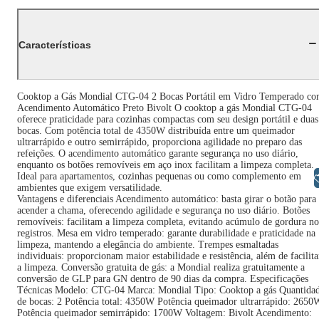
Características
Cooktop a Gás Mondial CTG-04 2 Bocas Portátil em Vidro Temperado c
Acendimento Automático Preto Bivolt O cooktop a gás Mondial CTG-04
oferece praticidade para cozinhas compactas com seu design portátil e duas
bocas. Com potência total de 4350W distribuída entre um queimador
ultrarrápido e outro semirrápido, proporciona agilidade no preparo das
refeições. O acendimento automático garante segurança no uso diário,
enquanto os botões removíveis em aço inox facilitam a limpeza completa.
Ideal para apartamentos, cozinhas pequenas ou como complemento em
Libras
ambientes que exigem versatilidade.
Vantagens e diferenciais Acendimento automático: basta girar o botão para
acender a chama, oferecendo agilidade e segurança no uso diário. Botões
removíveis: facilitam a limpeza completa, evitando acúmulo de gordura no
registros. Mesa em vidro temperado: garante durabilidade e praticidade na
limpeza, mantendo a elegância do ambiente. Trempes esmaltadas
individuais: proporcionam maior estabilidade e resistência, além de facilita
a limpeza. Conversão gratuita de gás: a Mondial realiza gratuitamente a
conversão de GLP para GN dentro de 90 dias da compra. Especificações
Técnicas Modelo: CTG-04 Marca: Mondial Tipo: Cooktop a gás Quantida
de bocas: 2 Potência total: 4350W Potência queimador ultrarrápido: 2650
Potência queimador semirrápido: 1700W Voltagem: Bivolt Acendimento: