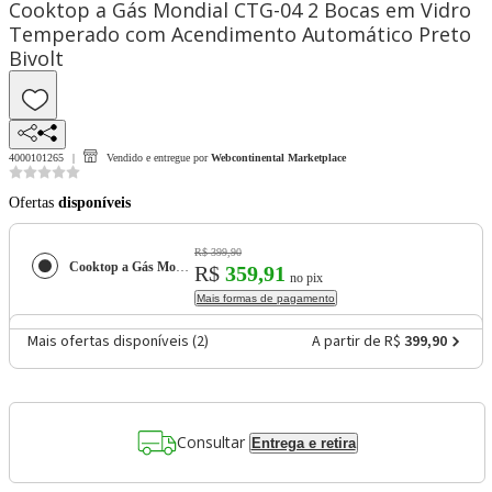
Cooktop a Gás Mondial CTG-04 2 Bocas em Vidro
Temperado com Acendimento Automático Preto
Bivolt
4000101265
Vendido e entregue por
Webcontinental Marketplace
Ofertas
disponíveis
R$ 399,90
Cooktop a Gás Mondial CTG-04 2 Bocas em Vidro Temperado com Acendimento Automático Preto Bivolt
R$
359,91
no pix
Mais formas de pagamento
Mais ofertas disponíveis (
2
)
A partir de R$
399,90
Consultar
Entrega e retira