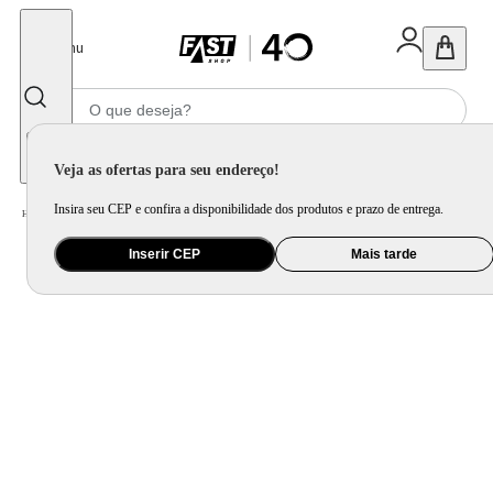
Fechar
Menu
Informe seu CEP
Veja as ofertas para seu endereço!
Insira seu CEP e confira a disponibilidade dos produtos e prazo de entrega.
Home
/
Eletrodomésticos
/
Cooktop
Inserir CEP
Mais tarde