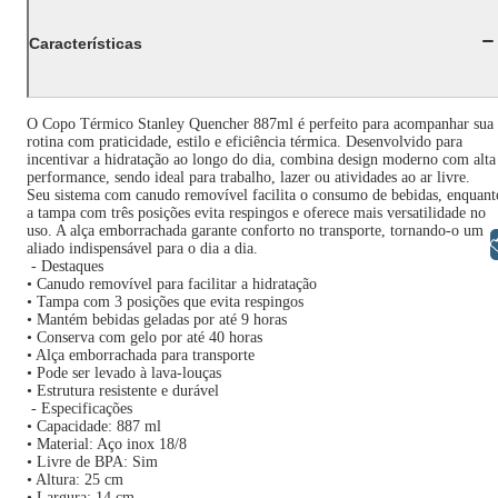
Características
O Copo Térmico Stanley Quencher 887ml é perfeito para acompanhar sua
rotina com praticidade, estilo e eficiência térmica. Desenvolvido para
incentivar a hidratação ao longo do dia, combina design moderno com alta
performance, sendo ideal para trabalho, lazer ou atividades ao ar livre.
Seu sistema com canudo removível facilita o consumo de bebidas, enquant
a tampa com três posições evita respingos e oferece mais versatilidade no
uso. A alça emborrachada garante conforto no transporte, tornando-o um
Libras
aliado indispensável para o dia a dia.
- Destaques
• Canudo removível para facilitar a hidratação
• Tampa com 3 posições que evita respingos
• Mantém bebidas geladas por até 9 horas
• Conserva com gelo por até 40 horas
• Alça emborrachada para transporte
• Pode ser levado à lava-louças
• Estrutura resistente e durável
- Especificações
• Capacidade: 887 ml
• Material: Aço inox 18/8
• Livre de BPA: Sim
• Altura: 25 cm
• Largura: 14 cm