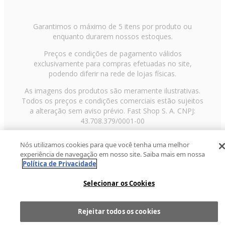
Garantimos o máximo de 5 itens por produto ou
enquanto durarem nossos estoques.
Preços e condições de pagamento válidos
exclusivamente para compras efetuadas no site,
podendo diferir na rede de lojas físicas.
As imagens dos produtos são meramente ilustrativas.
Todos os preços e condições comerciais estão sujeitos
a alteração sem aviso prévio. Fast Shop S. A. CNPJ:
43.708.379/0001-00
Avenida Zaki Narchi, nº 1650, sobreloja, Carandiru, São
Nós utilizamos cookies para que você tenha uma melhor
Paulo/SP, CEP 02029-001, Telefone: 11 3003-3728 ©
experiência de navegação em nosso site. Saiba mais em nossa
2013 Fast Shop - Todos os direitos reservados
RF
Política de Privacidade
Selecionar os Cookies
Rejeitar todos os cookies