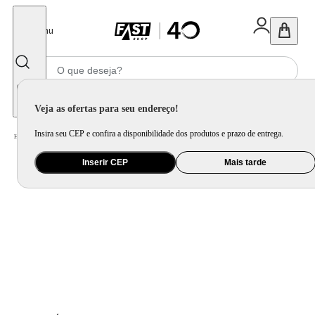
Fechar
Menu
Informe seu CEP
Veja as ofertas para seu endereço!
Insira seu CEP e confira a disponibilidade dos produtos e prazo de entrega.
Home
/
Utilidade Doméstica
/
Mesa
/
Garrafa Térmica
Inserir CEP
Mais tarde