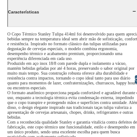
Características
O Copo Térmico Stanley Tulipa 414ml foi desenvolvido para quem apreci
bebidas sempre na temperatura ideal sem abrir mão de sofisticação, confor
e resistência. Inspirado no formato clássico das tulipas utilizadas para
degustação de cervejas especiais, o modelo combina ergonomia,
desempenho térmico e acabamento premium, proporcionando uma
experiência diferenciada em cada uso.
Produzido em aço inox 18/8 com parede dupla e isolamento a vácuo,
mantém bebidas geladas por até 4 horas, preservando o sabor original por
muito mais tempo. Sua construção robusta oferece alta durabilidade e
resistência contra impactos, tornando o copo ideal tanto para uso diário
Libras
quanto para momentos de lazer, confraternizações, churrascos, happy hour
ou encontros especiais.
O formato anatômico proporciona pegada confortável e agradável durante 
uso, enquanto a tecnologia térmica evita condensação externa, impedindo
que o copo transpire e protegendo mãos e superfícies contra umidade. Alé
disso, o design elegante inspirado nas tradicionais taças tulipa valoriza a
apresentação de cervejas artesanais, chopes, drinks, refrigerantes e outras
bebidas.
Com a reconhecida qualidade Stanley e garantia vitalícia contra defeitos de
fabricação, este copo térmico une funcionalidade, estilo e desempenho em
um único produto, sendo uma excelente escolha para quem busca
praticidade com acabamento sofisticado.