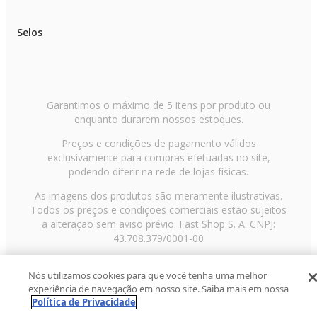
Selos
Garantimos o máximo de 5 itens por produto ou
enquanto durarem nossos estoques.
Preços e condições de pagamento válidos
exclusivamente para compras efetuadas no site,
podendo diferir na rede de lojas físicas.
As imagens dos produtos são meramente ilustrativas.
Todos os preços e condições comerciais estão sujeitos
a alteração sem aviso prévio. Fast Shop S. A. CNPJ:
43.708.379/0001-00
Avenida Zaki Narchi, nº 1650, sobreloja, Carandiru, São
Nós utilizamos cookies para que você tenha uma melhor
Paulo/SP, CEP 02029-001, Telefone: 11 3003-3728 ©
experiência de navegação em nosso site. Saiba mais em nossa
2013 Fast Shop - Todos os direitos reservados
RF
Política de Privacidade