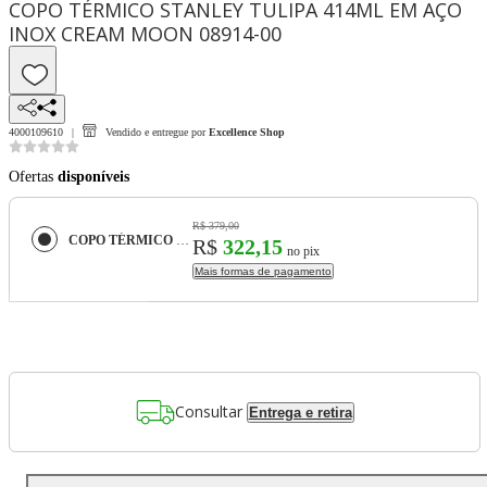
COPO TÉRMICO STANLEY TULIPA 414ML EM AÇO
INOX CREAM MOON 08914-00
4000109610
Vendido e entregue por
Excellence Shop
Ofertas
disponíveis
R$ 379,00
COPO TÉRMICO STANLEY TULIPA 414ML EM AÇO INOX CREAM MOON 08914-00
R$
322,15
no pix
Mais formas de pagamento
Consultar
Entrega e retira