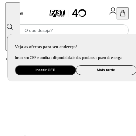
Fechar
Menu
Informe seu CEP
Veja as ofertas para seu endereço!
Insira seu CEP e confira a disponibilidade dos produtos e prazo de entrega.
Home
/
Utilidade Doméstica
/
Mesa
/
Garrafa Térmica
Inserir CEP
Mais tarde