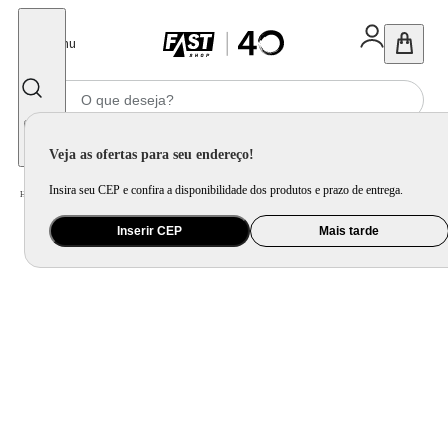
Fechar
Menu
Informe seu CEP
Veja as ofertas para seu endereço!
Insira seu CEP e confira a disponibilidade dos produtos e prazo de entrega.
Home
/
Utilidade Doméstica
/
Cozinha
/
Utensílio de Preparo
Inserir CEP
Mais tarde