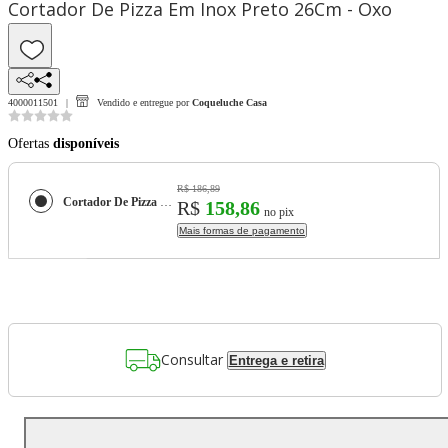
Cortador De Pizza Em Inox Preto 26Cm - Oxo
4000011501
Vendido e entregue por
Coqueluche Casa
Ofertas
disponíveis
R$ 186,89
Cortador De Pizza Em Inox Preto 26Cm - Oxo
R$
158,86
no pix
Mais formas de pagamento
Consultar
Entrega e retira