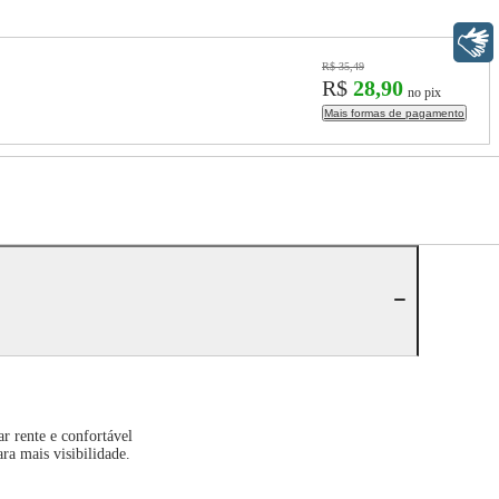
Libras
R$ 35,49
R$
28,90
no pix
Mais formas de pagamento
r rente e confortável
ra mais visibilidade.