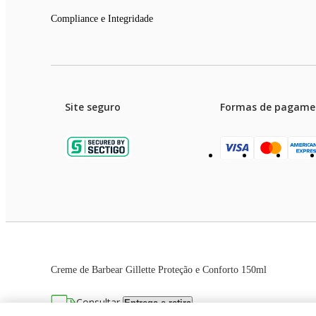
Compliance e Integridade
Site seguro
Formas de pagame
Garanti
Preços e condições de pagament
Creme de Barbear Gillette Proteção e Conforto 150ml
As imagens dos produtos são meramente ilustrativas. T
Consultar
Entrega e retira