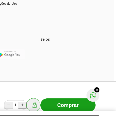
ções de Uso
Selos
stoques.
ferir na rede de lojas físicas.
m aviso prévio. Fast Shop S. A. CNPJ: 43.708.379/0001-
Comprar
1
Selecionar os Cookies