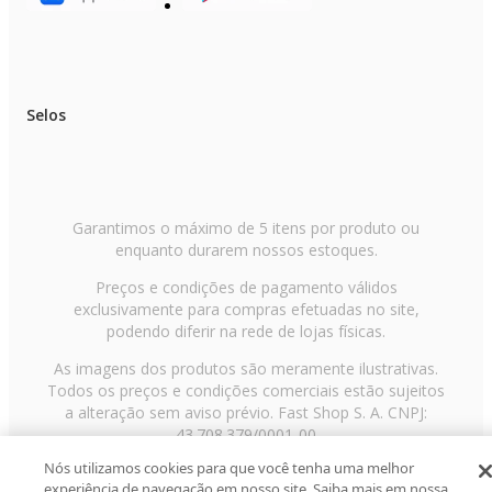
Selos
Garantimos o máximo de 5 itens por produto ou
enquanto durarem nossos estoques.
Preços e condições de pagamento válidos
exclusivamente para compras efetuadas no site,
podendo diferir na rede de lojas físicas.
As imagens dos produtos são meramente ilustrativas.
Todos os preços e condições comerciais estão sujeitos
a alteração sem aviso prévio. Fast Shop S. A. CNPJ:
43.708.379/0001-00
Nós utilizamos cookies para que você tenha uma melhor
Avenida Zaki Narchi, nº 1650, sobreloja, Carandiru, São
experiência de navegação em nosso site. Saiba mais em nossa