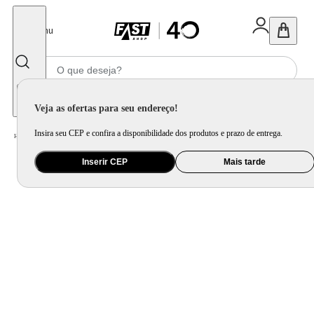
Fechar
Menu
Informe seu CEP
Veja as ofertas para seu endereço!
Insira seu CEP e confira a disponibilidade dos produtos e prazo de entrega.
Home
/
Utilidade Doméstica
/
Cozinha
/
Jogo de Panela e Panela Avulsa
Inserir CEP
Mais tarde