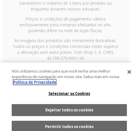
Garantimos o máximo de 5 itens por produto ou
enquanto durarem nossos estoques.
Preços e condições de pagamento válidos
exclusivamente para compras efetuadas no site,
podendo diferir na rede de lojas físicas.
As imagens dos produtos são meramente ilustrativas.
Todos os preços e condições comerciais estão sujeitos
a alteração sem aviso prévio. Fast Shop S. A. CNPJ:
43.708.379/0001-00
Avenida Zaki Narchi, nº 1650, sobreloja, Carandiru, São
Nós utilizamos cookies para que você tenha uma melhor
Paulo/SP, CEP 02029-001, Telefone: 11 3003-3728 ©
experiência de navegação em nosso site. Saiba mais em nossa
2013 Fast Shop - Todos os direitos reservados
RF
Política de Privacidade
Selecionar os Cookies
Rejeitar todos os cookies
Comprar
1
Permitir todos os cookies