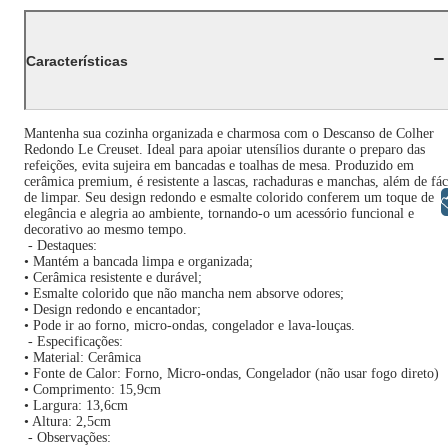
Características
Mantenha sua cozinha organizada e charmosa com o Descanso de Colher
Redondo Le Creuset. Ideal para apoiar utensílios durante o preparo das
refeições, evita sujeira em bancadas e toalhas de mesa. Produzido em
cerâmica premium, é resistente a lascas, rachaduras e manchas, além de fác
de limpar. Seu design redondo e esmalte colorido conferem um toque de
Libras
elegância e alegria ao ambiente, tornando-o um acessório funcional e
decorativo ao mesmo tempo.
- Destaques:
• Mantém a bancada limpa e organizada;
• Cerâmica resistente e durável;
• Esmalte colorido que não mancha nem absorve odores;
• Design redondo e encantador;
• Pode ir ao forno, micro-ondas, congelador e lava-louças.
- Especificações:
• Material: Cerâmica
• Fonte de Calor: Forno, Micro-ondas, Congelador (não usar fogo direto)
• Comprimento: 15,9cm
• Largura: 13,6cm
• Altura: 2,5cm
- Observações: