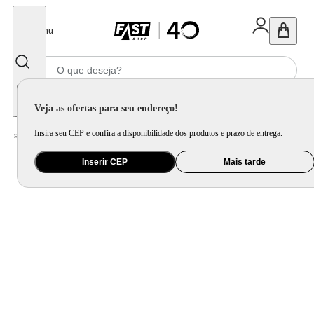
Fechar
Menu
Informe seu CEP
Veja as ofertas para seu endereço!
Insira seu CEP e confira a disponibilidade dos produtos e prazo de entrega.
Home
/
Utilidade Doméstica
/
Cozinha
/
Utensilio de Bancada
Inserir CEP
Mais tarde