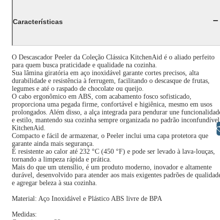
Características
O Descascador Peeler da Coleção Clássica KitchenAid é o aliado perfeito
para quem busca praticidade e qualidade na cozinha.
Sua lâmina giratória em aço inoxidável garante cortes precisos, alta
durabilidade e resistência à ferrugem, facilitando o descasque de frutas,
legumes e até o raspado de chocolate ou queijo.
O cabo ergonômico em ABS, com acabamento fosco sofisticado,
proporciona uma pegada firme, confortável e higiênica, mesmo em usos
prolongados. Além disso, a alça integrada para pendurar une funcionalidad
e estilo, mantendo sua cozinha sempre organizada no padrão inconfundível
KitchenAid.
Libras
Compacto e fácil de armazenar, o Peeler inclui uma capa protetora que
garante ainda mais segurança.
É resistente ao calor até 232 °C (450 °F) e pode ser levado à lava-louças,
tornando a limpeza rápida e prática.
Mais do que um utensílio, é um produto moderno, inovador e altamente
durável, desenvolvido para atender aos mais exigentes padrões de qualidad
e agregar beleza à sua cozinha.
Material: Aço Inoxidável e Plástico ABS livre de BPA
Medidas: