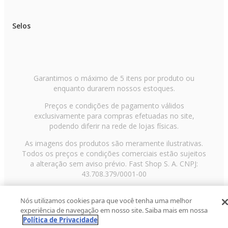
Selos
Garantimos o máximo de 5 itens por produto ou
enquanto durarem nossos estoques.
Preços e condições de pagamento válidos
exclusivamente para compras efetuadas no site,
podendo diferir na rede de lojas físicas.
As imagens dos produtos são meramente ilustrativas.
Todos os preços e condições comerciais estão sujeitos
a alteração sem aviso prévio. Fast Shop S. A. CNPJ:
43.708.379/0001-00
Avenida Zaki Narchi, nº 1650, sobreloja, Carandiru, São
Nós utilizamos cookies para que você tenha uma melhor
Paulo/SP, CEP 02029-001, Telefone: 11 3003-3728 ©
experiência de navegação em nosso site. Saiba mais em nossa
2013 Fast Shop - Todos os direitos reservados
RF
Política de Privacidade