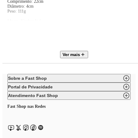
Comprimento: 22cm
Diâmetro: 4cm
Peso: 111g
Marca: KitchenAid
Cor: Branco Porcelana
Garantia: 6 meses
Sobre a KitchenAid:
Ver mais
A KitchenAid é uma marca americana de eletrodomésticos e utensílios de
cozinha das mais tradicionais do mundo. Há mais de 100 anos a KitchenAi
vem oferecendo os melhores produtos para a sua cozinha. Seus produtos
contam com design moderno e inovador e de altíssima qualidade. Suas
batedeiras, liquidificadores, torradeiras e produtos de preparação, são
Sobre a Fast Shop
vendidos em vários países e estão presentes em todos os continentes.
Portal de Privacidade
Atendimento Fast Shop
Fast Shop nas Redes