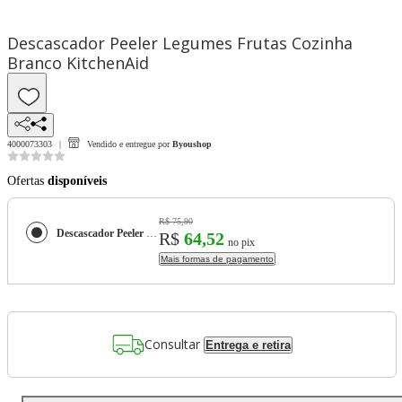
Descascador Peeler Legumes Frutas Cozinha
Branco KitchenAid
4000073303
Vendido e entregue por
Byoushop
Ofertas
disponíveis
R$ 75,90
Descascador Peeler Legumes Frutas Cozinha Branco KitchenAid
R$
64,52
no pix
Mais formas de pagamento
Consultar
Entrega e retira