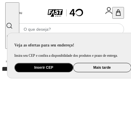
Fechar
Menu
Informe seu CEP
Veja as ofertas para seu endereço!
Insira seu CEP e confira a disponibilidade dos produtos e prazo de entrega.
Home
/
Utilidade Doméstica
/
Cozinha
/
Utensílio de Preparo
Inserir CEP
Mais tarde