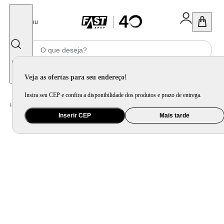
Fechar
Menu
Informe seu CEP
Veja as ofertas para seu endereço!
Insira seu CEP e confira a disponibilidade dos produtos e prazo de entrega.
Home
/
Informática e Games
/
Desktop e All in One
Inserir CEP
Mais tarde