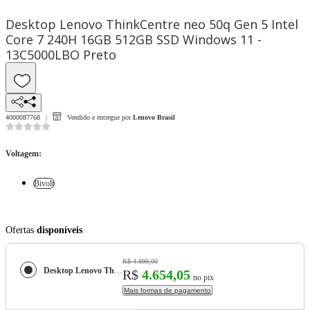
Desktop Lenovo ThinkCentre neo 50q Gen 5 Intel
Core 7 240H 16GB 512GB SSD Windows 11 -
13C5000LBO Preto
4000087768
Vendido e entregue por
Lenovo Brasil
Voltagem
:
Bivolt
Ofertas
disponíveis
R$ 4.899,00
Desktop Lenovo ThinkCentre neo 50q Gen 5 Intel Core 7 240H 16GB 512GB SSD Windows 11 - 13C5000LBO Preto
R$
4.654,05
no pix
Mais formas de pagamento