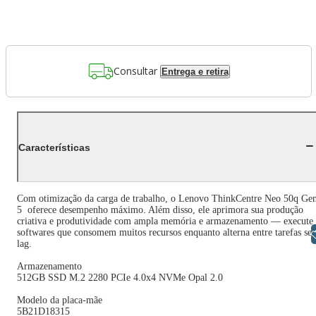
Consultar
Entrega e retira
Características
Com otimização da carga de trabalho, o Lenovo ThinkCentre Neo 50q Ge
5 oferece desempenho máximo. Além disso, ele aprimora sua produção
criativa e produtividade com ampla memória e armazenamento — execute
softwares que consomem muitos recursos enquanto alterna entre tarefas se
Libras
lag.
Armazenamento
512GB SSD M.2 2280 PCIe 4.0x4 NVMe Opal 2.0
Modelo da placa-mãe
5B21D18315