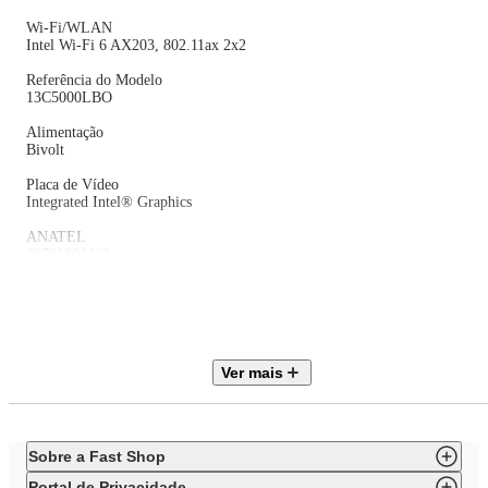
Wi-Fi/WLAN
Intel Wi-Fi 6 AX203, 802.11ax 2x2
Referência do Modelo
13C5000LBO
Alimentação
Bivolt
Placa de Vídeo
Integrated Intel® Graphics
ANATEL
69701804423
Dimensões (AxLxP)
179 x 182.9 x 34.5 mm
Peso Líquido
1.13 kg
Ver mais
Cache
24MB
Processador
Sobre a Fast Shop
Intel Core 7 240H
Portal de Privacidade