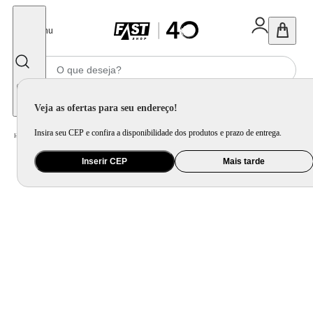
Fechar
Menu
Informe seu CEP
Veja as ofertas para seu endereço!
Insira seu CEP e confira a disponibilidade dos produtos e prazo de entrega.
Home
/
Saúde e Beleza
/
Skin Care
Inserir CEP
Mais tarde