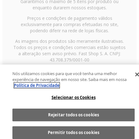
Garantimos o máximo de 5 itens por produto ou
enquanto durarem nossos estoques.
Preços e condições de pagamento válidos
exclusivamente para compras efetuadas no site,
podendo diferir na rede de lojas físicas.
As imagens dos produtos são meramente ilustrativas.
Todos os preços e condições comerciais estão sujeitos
a alteração sem aviso prévio. Fast Shop S. A. CNPJ:
43.708.379/0001-00
Avenida Zaki Narchi, nº 1650, sobreloja, Carandiru, São
Nós utilizamos cookies para que você tenha uma melhor
Paulo/SP, CEP 02029-001, Telefone: 11 3003-3728 ©
experiência de navegação em nosso site. Saiba mais em nossa
2013 Fast Shop - Todos os direitos reservados
RF
Política de Privacidade
Selecionar os Cookies
Rejeitar todos os cookies
Comprar
1
Permitir todos os cookies