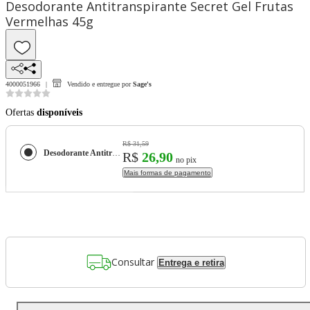
Desodorante Antitranspirante Secret Gel Frutas
Vermelhas 45g
4000051966
Vendido e entregue por
Sage's
Ofertas
disponíveis
R$ 31,59
Desodorante Antitranspirante Secret Gel Frutas Vermelhas 45g
R$
26,90
no pix
Mais formas de pagamento
Consultar
Entrega e retira