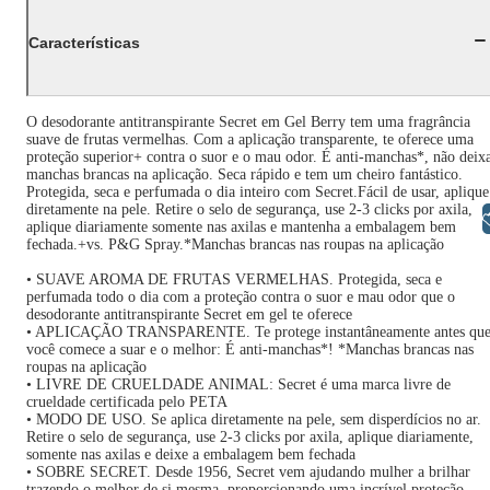
Características
O desodorante antitranspirante Secret em Gel Berry tem uma fragrância
suave de frutas vermelhas. Com a aplicação transparente, te oferece uma
proteção superior+ contra o suor e o mau odor. É anti-manchas*, não deix
manchas brancas na aplicação. Seca rápido e tem um cheiro fantástico.
Protegida, seca e perfumada o dia inteiro com Secret.Fácil de usar, aplique
diretamente na pele. Retire o selo de segurança, use 2-3 clicks por axila,
Libras
aplique diariamente somente nas axilas e mantenha a embalagem bem
fechada.+vs. P&G Spray.*Manchas brancas nas roupas na aplicação
• SUAVE AROMA DE FRUTAS VERMELHAS. Protegida, seca e
perfumada todo o dia com a proteção contra o suor e mau odor que o
desodorante antitranspirante Secret em gel te oferece
• APLICAÇÃO TRANSPARENTE. Te protege instantâneamente antes qu
você comece a suar e o melhor: É anti-manchas*! *Manchas brancas nas
roupas na aplicação
• LIVRE DE CRUELDADE ANIMAL: Secret é uma marca livre de
crueldade certificada pelo PETA
• MODO DE USO. Se aplica diretamente na pele, sem disperdícios no ar.
Retire o selo de segurança, use 2-3 clicks por axila, aplique diariamente,
somente nas axilas e deixe a embalagem bem fechada
• SOBRE SECRET. Desde 1956, Secret vem ajudando mulher a brilhar
trazendo o melhor de si mesma, proporcionando uma incrível proteção