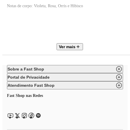
Notas de corpo: Violeta, Rosa, Orris e Hibisco
Notas de fundo: Musk, Baunilha, Patchouli, Âmbar, Fava Tonka e Musgo
Com difusão contínua e duradoura, o Difusor de Varetas Velvet Cherry é
Ver mais
ideal para quem valoriza estilo, bem-estar e personalidade em cada detalhe
do espaço.
Sobre a Fast Shop
Portal de Privacidade
Atendimento Fast Shop
Fast Shop nas Redes