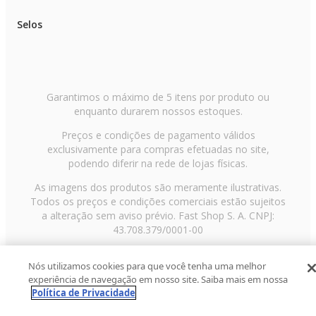
Selos
Garantimos o máximo de 5 itens por produto ou
enquanto durarem nossos estoques.
Preços e condições de pagamento válidos
exclusivamente para compras efetuadas no site,
podendo diferir na rede de lojas físicas.
As imagens dos produtos são meramente ilustrativas.
Todos os preços e condições comerciais estão sujeitos
a alteração sem aviso prévio. Fast Shop S. A. CNPJ:
43.708.379/0001-00
Avenida Zaki Narchi, nº 1650, sobreloja, Carandiru, São
Nós utilizamos cookies para que você tenha uma melhor
Paulo/SP, CEP 02029-001, Telefone: 11 3003-3728 ©
experiência de navegação em nosso site. Saiba mais em nossa
2013 Fast Shop - Todos os direitos reservados
RF
Política de Privacidade