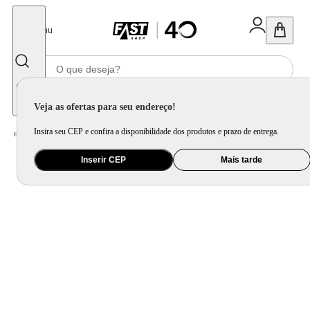
Fechar
Menu
Informe seu CEP
Veja as ofertas para seu endereço!
Insira seu CEP e confira a disponibilidade dos produtos e prazo de entrega.
Home
/
Móveis e Decoração
/
Decoração
/
Vela e Aromatizador de Ambiente
Inserir CEP
Mais tarde