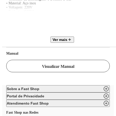
• Material: Aço inox
• Voltagem: 220V
• Potência: 4500W
• Peso: 6,600kg
• Dimensões: 16,5cm x 3,65cm x 57cm (AxLxP)
• Garantia: 1 Ano
• Produto não é passível de certificação, devido possuir caracerísticas de
produto semiprofissional, sendo assim, não se enquadra no escopo de
certificação conforme a portaria Inmetro nº 400/2012
Ver mais
Manual
Visualizar Manual
Sobre a Fast Shop
Portal de Privacidade
Atendimento Fast Shop
Fast Shop nas Redes