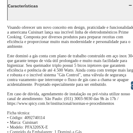
Características
Visando oferecer um novo conceito em design, praticidade e funcionalidad
a americana Cuisinart lança sua incrível linha de eletrodomésticos Prime
Cooking. Composta por diversos produtos para preparar receitas com
eficiência e proporcionar muito mais modernidade e personalidade para o
ambiente.
Este dominó a gás conta com plano de trabalho construído em aço inox 30
que garante tempo de vida útil prolongado e muito mais facilidade para
higienizar. Seu queimador triplo possui 5 bicos injetores que garantem
eficiência e potência de até 4.500 Watts. Ainda conta com trempe mais lar
e robusta e o incrível sistema "Gás Control", uma válvula de segurança
contra vazamento que interrompe o fluxo de gás caso a chama se apague
acidentalmente. Projetado especialmente para ser embutido.
Libras
Em caso de dúvida, agendamento de instalação ou pré-visita utilize nosso
canal de atendimento: São Paulo: (011) 3003-9030 das 9h às 17h /
https://www.spicy.com.br/institucional/normas-e-procedimentos
Ficha técnica:
• Código: 4092740114
• Marca: Cuisinart
• Modelo: PFA320SX-E
• Conteúdo da Embalagem: 1 Dominó a Gás