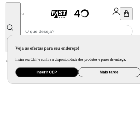
Fechar
Menu
Informe seu CEP
Veja as ofertas para seu endereço!
Insira seu CEP e confira a disponibilidade dos produtos e prazo de entrega.
Home
/
Eletrodomésticos
/
Cooktop
Inserir CEP
Mais tarde